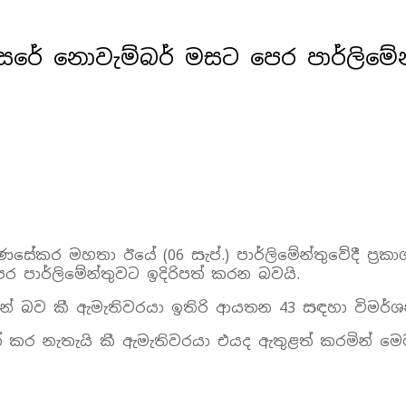
සරේ නොවැම්බර් මසට පෙර පාර්ලිමේ
සේකර මහතා ඊයේ (06 සැප්.) පාර්ලිමේන්තුවේදී ප්‍රක
 පාර්ලිමේන්තුවට ඉදිරිපත් කරන බවයි.
වසන් බව කී ඇමැතිවරයා ඉතිරි ආයතන 43 සඳහා විමර්
ත් කර නැතැයි කී ඇමැතිවරයා එයද ඇතුළත් කරමින් මෙ