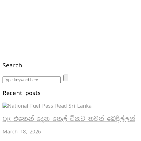
Search
Recent posts
QR එකෙන් දෙන තෙල් ටිකට තවත් බෙදිල්ලක්
March 18, 2026