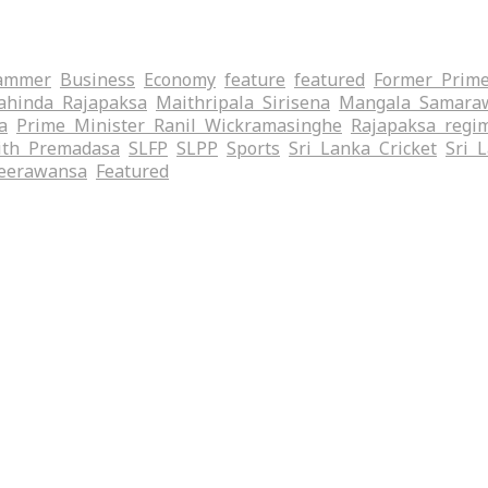
ammer
Business
Economy
feature
featured
Former Prime
hinda Rajapaksa
Maithripala Sirisena
Mangala Samara
a
Prime Minister Ranil Wickramasinghe
Rajapaksa regi
ith Premadasa
SLFP
SLPP
Sports
Sri Lanka Cricket
Sri 
eerawansa
‍Featured