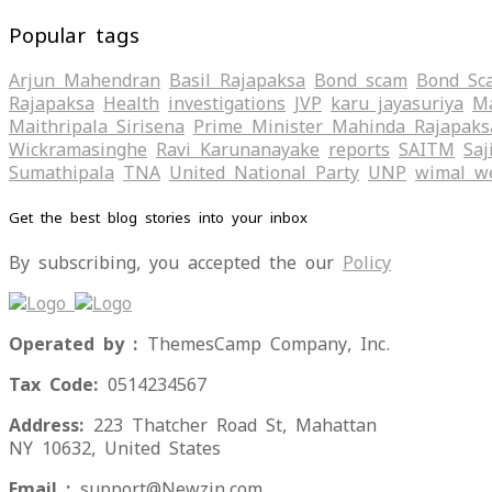
Popular tags
Arjun Mahendran
Basil Rajapaksa
Bond scam
Bond Sc
Rajapaksa
Health
investigations
JVP
karu jayasuriya
Ma
Maithripala Sirisena
Prime Minister Mahinda Rajapaks
Wickramasinghe
Ravi Karunanayake
reports
SAITM
Saj
Sumathipala
TNA
United National Party
UNP
wimal w
Get the best blog stories into your inbox
By subscribing, you accepted the our
Policy
Operated by :
ThemesCamp Company, Inc.
Tax Code:
0514234567
Address:
223 Thatcher Road St, Mahattan
NY 10632, United States
Email :
support@Newzin.com