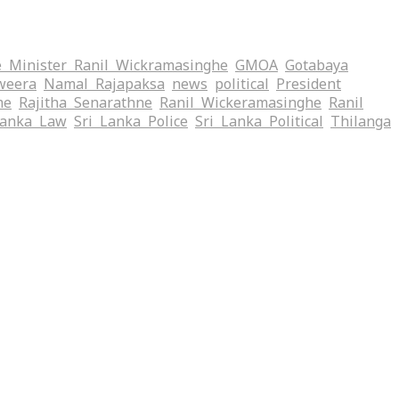
 Minister Ranil Wickramasinghe
GMOA
Gotabaya
weera
Namal Rajapaksa
news
political
President
me
Rajitha Senarathne
Ranil Wickeramasinghe
Ranil
Lanka Law
Sri Lanka Police
Sri Lanka Political
Thilanga