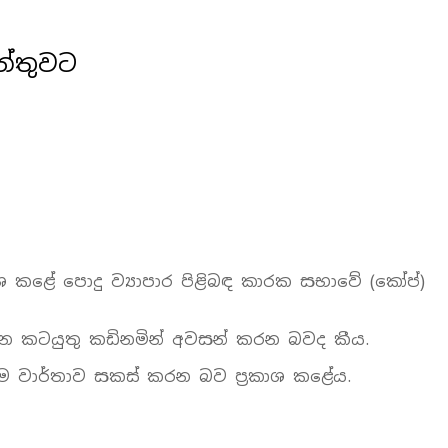
න්තුවට
ාශ කළේ පොදු ව්‍යාපාර පිළිබඳ කාරක සභාවේ (කෝප්)
ශන කටයුතු කඩිනමින් අවසන් කරන බවද කීය.
ම වාර්තාව සකස්‌ කරන බව ප්‍රකාශ කළේය.