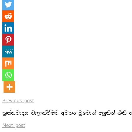
Previous post
ත්‍රස්තවාදය වැළැක්වීමට අවශ්‍ය වූවොත් අලුතින් නීත
Next post