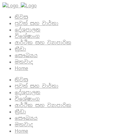
නිවස
පුවත් සහ වාර්තා
දේශපාලන
විශේෂාංග
ආර්ථික සහ ව්‍යාපාරික
ක්‍රීඩා
සෞඛ්‍යය
මතවාද
Home
නිවස
පුවත් සහ වාර්තා
දේශපාලන
විශේෂාංග
ආර්ථික සහ ව්‍යාපාරික
ක්‍රීඩා
සෞඛ්‍යය
මතවාද
Home