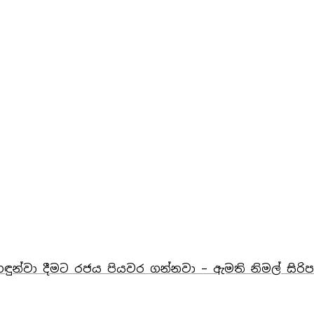
ි හඳුන්වා දීමට රජය පියවර ගන්නවා – ඇමති නිමල් සිරි