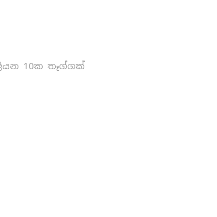
ියන 10ක තෑග්ගක්