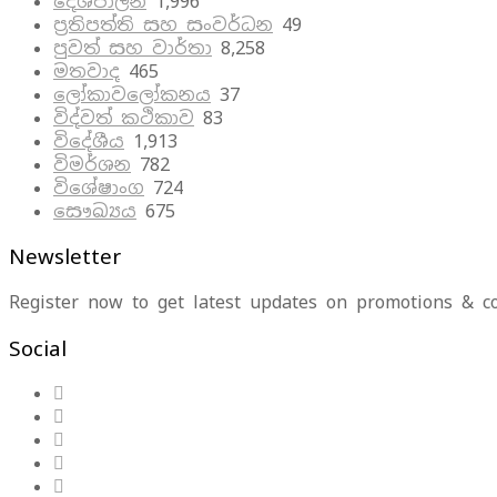
දේශපාලන
1,996
ප්‍රතිපත්ති සහ සංවර්ධන
49
පුවත් සහ වාර්තා
8,258
මතවාද
465
ලෝකාවලෝකනය
37
විද්වත් කථිකාව
83
විදේශීය
1,913
විමර්ශන
782
විශේෂාංග
724
සෞඛ්‍යය
675
Newsletter
Register now to get latest updates on promotions & c
Social