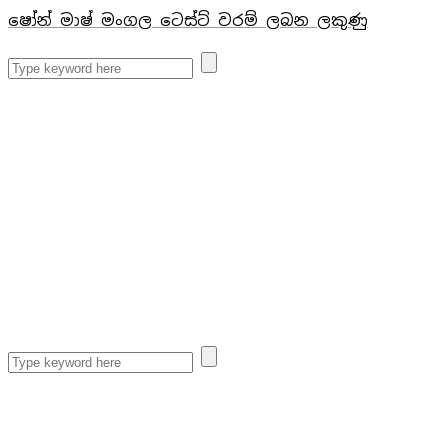
ෂෝන් මාෂ් මංගල ටෙස්ට් වරම් ලබන ලකුණු