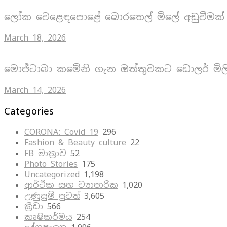
ලෝක වෙළෙඳපොළේ බොරතෙල් මිලේ අඩුවීමක්
March 18, 2026
මොජ්ටාබා කමේනි ගැන ඔත්තුවකට ඩොලර් මිල
March 14, 2026
Categories
CORONA: Covid 19
296
Fashion & Beauty culture
22
FB මාත්‍රාව
52
Photo Stories
175
Uncategorized
1,198
ආර්ථික සහ ව්‍යාපාරික
1,020
උණුසුම් පුවත්
3,605
ක්‍රීඩා
566
කෘෂිකර්මය
254