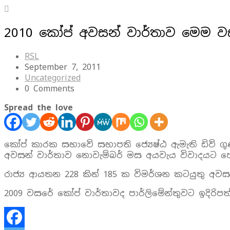
2010 කෝප් අවසන් වාර්තාව මෙම ව
RSL
September 7, 2011
Uncategorized
0 Comments
Spread the love
කෝප් කාරක සභාවේ සභාපති ජ්‍යෙෂ්ඨ ඇමැති ඩිව් ගුණ
අවසන් වාර්තාව නොවැම්බර් මස අයවැය විවාදයට පෙර
රාජ්‍ය ආයතන 228 කින් 185 ක විමර්ශන කටයුතු අ
2009 වසරේ කෝප් වාර්තාවද පාර්ලිමේන්තුවට ඉදිරිප