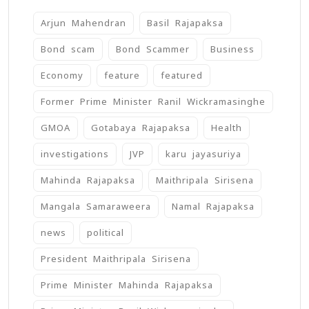
Arjun Mahendran
Basil Rajapaksa
Bond scam
Bond Scammer
Business
Economy
feature
featured
Former Prime Minister Ranil Wickramasinghe
GMOA
Gotabaya Rajapaksa
Health
investigations
JVP
karu jayasuriya
Mahinda Rajapaksa
Maithripala Sirisena
Mangala Samaraweera
Namal Rajapaksa
news
political
President Maithripala Sirisena
Prime Minister Mahinda Rajapaksa