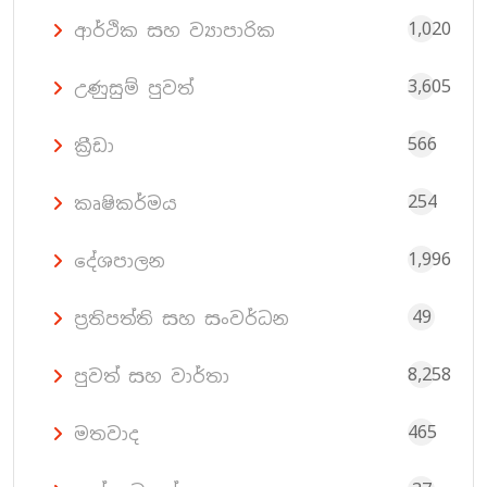
1,020
ආර්ථික සහ ව්‍යාපාරික
3,605
උණුසුම් පුවත්
566
ක්‍රීඩා
254
කෘෂිකර්මය
1,996
දේශපාලන
49
ප්‍රතිපත්ති සහ සංවර්ධන
8,258
පුවත් සහ වාර්තා
465
මතවාද