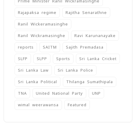
Prime Minister Ranil Wickramasinghe
Rajapaksa regime
Rajitha Senarathne
Ranil Wickeramasinghe
Ranil Wickramasinghe
Ravi Karunanayake
reports
SAITM
Sajith Premadasa
SLFP
SLPP
Sports
Sri Lanka Cricket
Sri Lanka Law
Sri Lanka Police
Sri Lanka Political
Thilanga Sumathipala
TNA
United National Party
UNP
wimal weerawansa
‍Featured