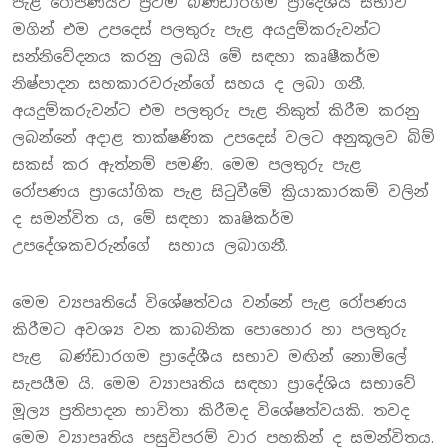
පැළ රෝපණයට ප්‍රථම බණ්ඩාරගම ප්‍රාදේශීය සභාව
මගින් එම උපදෙස් පලතුරු පැළ අයදුම්කරුවන්ට
සන්නිවේදනය කරනු ලබයි මේ සඳහා කෘෂීකර්ම
නිෂ්පාදන සහකාරවරුන්ගේ සහය ද ලබා ගනී.
අයදුම්කරුවන්ට එම පලතුරු පැළ නිකුත් කිරීම කරනු
ලබන්නේ අදාළ තාක්ෂණික උපදෙස් වලට අනුකූලව බිම්
සකස් කර ඇත්නම් පමණි. මෙම පලතුරු පැළ
රෝපණය ප්‍රායෝගික පැළ සිටුවීමේ ක්‍රියාකාරකම් වලින්
ද සමන්විත ය, මේ සඳහා කෘෂිකර්ම
උපදේශකවරුන්ගේ සහාය ලබාගනී.
මෙම ව්‍යපෘතියේ විශේෂත්වය වන්නේ පැළ රෝපණය
කිරීමට අවශ්‍ය වන කාබනික පොහොර හා පලතුරු
පැළ බණ්ඩාරගම ප්‍රාදේශීය සභාව මඟින් නොමිලේ
සැපයීම යි. මෙම ව්‍යාපෘතිය සඳහා ප්‍රාදේශිය සභාවේ
මූල්‍ය ප්‍රතිපාදන භාවිතා කිරීමද විශේෂත්වයකි. තවද
මෙම ව්‍යාපෘතිය පසුවිපරම් වාර පහකින් ද සමන්විතය.