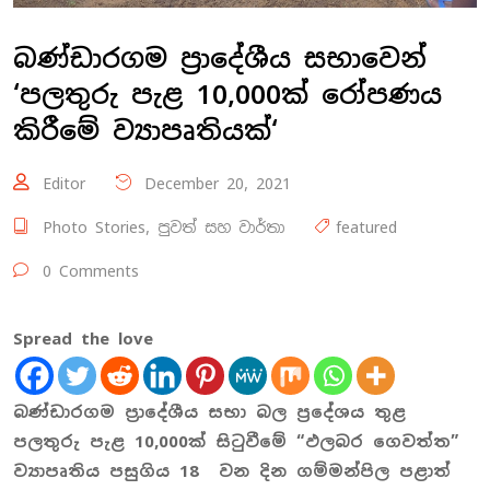
බණ්ඩාරගම ප්‍රාදේශීය සභාවෙන්
‘පලතුරු පැළ 10,000ක් රෝපණය
කිරීමේ ව්‍යාපෘතියක්‘
Editor
December 20, 2021
Photo Stories
,
පුවත් සහ වාර්තා
featured
0 Comments
Spread the love
බණ්ඩාරගම ප්‍රාදේශීය සභා බල ප්‍රදේශය තුළ
පලතුරු පැළ 10,000ක් සිටුවීමේ “ඵලබර ගෙවත්ත”
ව්‍යාපෘතිය පසුගිය 18 වන දින ගම්මන්පිල පළාත්