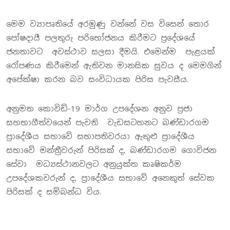
මෙම ව්‍යාපෘතියේ අරමුණු වන්නේ වස විසෙන් තොර
පෝෂදායී පලතුරු පරිභෝජනය කිරීමට ප්‍රදේශයේ
ජනතාවට අවස්ථාව සලසා දීමයි. එමෙන්ම පැළයක්
රෝපණය කිරීමෙන් ඇතිවන මානසික සුවය ද මෙමගින්
අපේක්ෂා කරන බව සංවිධායක පිරිස පැවසීය.
අනුමත කොවිඩ්-19 මාර්ග උපදේශන අනුව ප්‍රජා
සහභාගීත්වයෙන් පැවති වැඩසටහනට බණ්ඩාරගම
ප්‍රාදේශීය සභාවේ සභාපතිවරයා ඇතුළු ප්‍රාදේශීය
සභාවේ මන්ත්‍රීවරුන් පිරිසක් ද, බණ්ඩාරගම ගොවිජන
සේවා මධ්‍යස්ථානවලට අනුයුක්ත කෘෂිකර්ම
උපදේශකවරුන් ද, ප්‍රාදේශීය සභාවේ අනෙකුත් සේවක
පිරිසක් ද සම්බන්ධ විය.