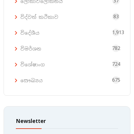
37
ලෝකාවලෝකනය
83
විද්වත් කථිකාව
1,913
විදේශීය
782
විමර්ශන
724
විශේෂාංග
675
සෞඛ්‍යය
Newsletter