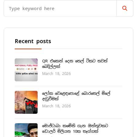
Recent posts
QR එකෙන් දෙන තෙල් ටිකට තවත්
බෙදිල්ලක්
March 18, 2026
ලෝක වෙළෙඳපොළේ බොරතෙල් මිලේ
අඩුවීමක්
March 18, 2026
මොජ්ටාබා කමේනි ගැන ඔත්තුවකට
ඩොලර් මිලියන 10ක තෑග්ගක්