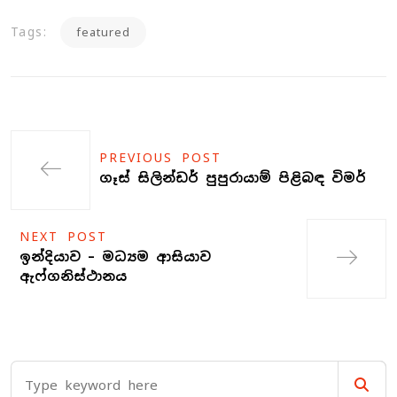
Tags:
featured
PREVIOUS POST
ගෑස් සිලින්ඩර් පුපුරායාම් පිළිබඳ විමර්
NEXT POST
ඉන්දියාව – මධ්‍යම ආසියාව
ඇෆ්ගනිස්ථානය