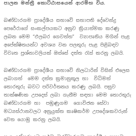
පාලන මන්ත්‍රී කොට්ඨාසයෙන් ආරම්භ විය.
බණ්ඩාරගම ප්‍රාදේශීය සභාවේ සභාපති දේවෙන්ද්‍ර
පෙරේරාගේ සංකල්පයකට අනුව ක්‍රියාත්මක කරණු
ලබන මෙම “ඵලබර ගෙවත්ත” ව්‍යාපෘතිය මගින් පැළ
අපේක්ෂිතයන්ට අවශ්‍ය වන පලතුරු පැළ පිළිබඳව
විවෘත ප්‍රශ්නාවලියක් ඔස්සේ දත්ත රැස් කරනු ලබයි.
බණ්ඩාරගම ප්‍රාදේශීය සභාවේ නිලධාරින් විසින් එලෙස
ලබාගත් මෙම දත්ත ක්‍රමානුකූල හා විධිමත්
තොරතුරු බවට පරිවර්තනය කරණු ලබයි. පසුව
තාක්ෂණික උපදෙස් ලබා ගැනීම සඳහා මෙම තොරතුරු
බණ්ඩාරගම හා පමුණුගම ගොවිජන සේවා
මධ්‍යස්ථානවලට අනුයුක්ත කෘෂිකර්ම උපදේශකවරුන්
වෙත යොමු කරනු ලබයි.