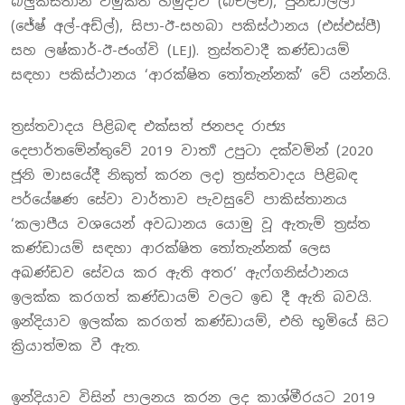
බලුකිස්තාන් විමුක්ති හමුදාව (බීඑල්ඒ), ජුන්ඩාල්ලා
(ජේෂ් අල්-අඩ්ල්), සිපා-ඊ-සහබා පකිස්ථානය (එස්එස්පී)
සහ ලෂ්කාර්-ඊ-ජංග්වි (LEJ). ත්‍රස්තවාදී කණ්ඩායම්
සඳහා පකිස්ථානය ‘ආරක්ෂිත තෝතැන්නක්’ වේ යන්නයි.
ත්‍රස්තවාදය පිළිබඳ එක්සත් ජනපද රාජ්‍ය
දෙපාර්තමේන්තුවේ 2019 වාර්‍තා උපුටා දක්වමින් (2020
ජූනි මාසයේදී නිකුත් කරන ලද) ත්‍රස්තවාදය පිළිබඳ
පර්යේෂණ සේවා වාර්තාව පැවසුවේ පාකිස්තානය
‘කලාපීය වශයෙන් අවධානය යොමු වූ ඇතැම් ත්‍රස්ත
කණ්ඩායම් සඳහා ආරක්ෂිත තෝතැන්නක් ලෙස
අඛණ්ඩව සේවය කර ඇති අතර’ ඇෆ්ගනිස්ථානය
ඉලක්ක කරගත් කණ්ඩායම් වලට ඉඩ දී ඇති බවයි.
ඉන්දියාව ඉලක්ක කරගත් කණ්ඩායම්, එහි භූමියේ සිට
ක්‍රියාත්මක වී ඇත.
ඉන්දියාව විසින් පාලනය කරන ලද කාශ්මීරයට 2019