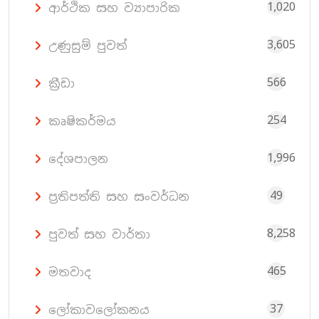
1,020
ආර්ථික සහ ව්‍යාපාරික
3,605
උණුසුම් පුවත්
566
ක්‍රීඩා
254
කෘෂිකර්මය
1,996
දේශපාලන
49
ප්‍රතිපත්ති සහ සංවර්ධන
8,258
පුවත් සහ වාර්තා
465
මතවාද
37
ලෝකාවලෝකනය