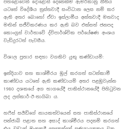
පහළොවෙන් දොළොස් දෙනෙක්ම ඇමරිකානු නීතිය
යටතේ විදේශීය ත්‍රස්තවාදී සංවිධාන ලෙස නම් කර
ඇති අතර බොහෝ ඒවා ඉස්ලාමීය අන්තවාදී මතවාද
මඟින් සජීවිකරණය කර ඇති බව එක්සත් ජනපද
කොංග්‍රස් වාර්තාවේ ද්විපාර්ශ්වික පර්යේෂණ අංශය
වැඩිදුරටත් පැවසීය.
විශාල ප්‍රහාර සඳහා වගකිව යුතු කණ්ඩායම්:
ඉන්දියාව සහ කාශ්මීරය මුල් කරගත් සටන්කාමී
කාණ්ඩය යටතේ ඇති කණ්ඩායම් අතර පළමුවැන්න
1980 දශකයේ අග භාගයේදී පාකිස්ථානයේදී පිහිටුවන
ලද ලස්කාර්-ඊ-තායිබා ය.
හෆීස් සයීඩ්ගේ නායකත්වයෙන් සහ පාකිස්ථානයේ
පන්ජාබ් පළාත සහ අසාද් කාශ්මීරය පදනම් කරගත්
එය වඩාත් මෑතකදී පෙනෙන්නේ පුණ්‍යායතනය වන