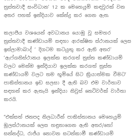
ත්‍රස්තවාදී සංවිධාන’ 12 ක මෙහෙයුම් කඳවුරක් වන
අතර පහක් ඉන්දියාව කේන්ද්‍ර කර ගෙන ඇත.
කලාපීය වශයෙන් අවධානය යොමු වූ සමහර
ත්‍රස්තවාදී කණ්ඩායම් සඳහා ආරක්ෂිත ස්ථානයක් ලෙස
ඉස්ලාමාබාද් ‘ දිගටම කටයුතු කර ඇති අතර’
‘ඇෆ්ගනිස්ථානය ඉලක්ක කරගත් ත්‍රස්ත කණ්ඩායම්
වලට මෙන්ම ඉන්දියාව ඉලක්ක කරගත් ත්‍රස්ත
කණ්ඩායම් වලට තම භූමියේ සිට ක්‍රියාත්මක වීමට’
පාකිස්තානය ඉඩ සලසා දී ඇති බව එම වාර්තාව
සඳහන් කර ඇතැයි ඉන්දියා නිවුස් නෙට්වර්ක් වාර්තා
කරයි.
“එක්සත් ජනපද නිලධාරීන් පාකිස්තානය මෙහෙයුම්
මූලස්ථානයක් ලෙස හඳුනාගෙන ඇති අතර/හෝ
සන්නද්ධ, රාජ්ය නොවන සටන්කාමී කණ්ඩායම්