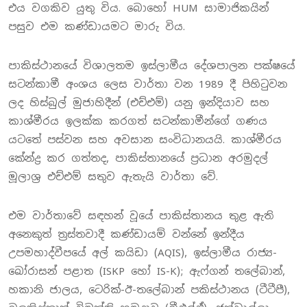
එය වගකිව යුතු විය. බොහෝ HUM සාමාජිකයින්
පසුව එම කණ්ඩායමට මාරු විය.
පාකිස්ථානයේ විශාලතම ඉස්ලාමීය දේශපාලන පක්ෂයේ
සටන්කාමී අංශය ලෙස වාර්තා වන 1989 දී පිහිටුවන
ලද හිස්බුල් මුජාහිදීන් (එච්එම්) යනු ඉන්දියාව සහ
කාශ්මීරය ඉලක්ක කරගත් සටන්කාමීන්ගේ ගණය
යටතේ පස්වන සහ අවසාන සංවිධානයයි. කාශ්මීරය
කේන්ද්‍ර කර ගත්තද, පාකිස්තානයේ ප්‍රධාන අරමුදල්
මූලාශ්‍ර එච්එම් සතුව ඇතැයි වාර්තා වේ.
එම වාර්තාවේ සඳහන් වූයේ පාකිස්තානය තුළ ඇති
අනෙකුත් ත්‍රස්තවාදී කණ්ඩායම් වන්නේ ඉන්දීය
උපමහාද්වීපයේ අල් කයිඩා (AQIS), ඉස්ලාමීය රාජ්‍ය-
ඛෝරාසන් පළාත (ISKP හෝ IS-K); ඇෆ්ගන් තලේබාන්,
හකානි ජාලය, ටෙරික්-ඊ-තලේබාන් පකිස්ථානය (ටීටීපී),