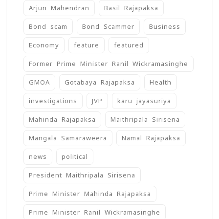
Arjun Mahendran
Basil Rajapaksa
Bond scam
Bond Scammer
Business
Economy
feature
featured
Former Prime Minister Ranil Wickramasinghe
GMOA
Gotabaya Rajapaksa
Health
investigations
JVP
karu jayasuriya
Mahinda Rajapaksa
Maithripala Sirisena
Mangala Samaraweera
Namal Rajapaksa
news
political
President Maithripala Sirisena
Prime Minister Mahinda Rajapaksa
Prime Minister Ranil Wickramasinghe