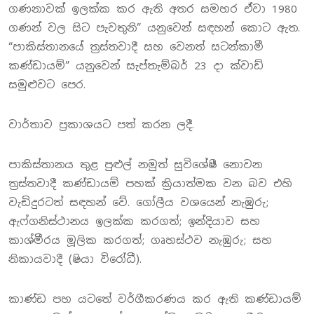
ගණනාවක් ඉලක්ක කර ඇති අතර සමහර ඒවා 1980
ගණන් වල සිට පැවතුනි” යනුවෙන් සඳහන් කොට ඇත.
“පාකිස්තානයේ ත්‍රස්තවාදී සහ වෙනත් සටන්කාමී
කණ්ඩායම්” යනුවෙන් සැප්තැම්බර් 23 දා ක්වාඩ්
සමුළුවට පෙර.
වාර්තාව ප්‍රකාශයට පත් කරන ලදී.
පාකිස්තානය තුළ පුළුල් නමුත් සුවිශේෂී නොවන
ත්‍රස්තවාදී කණ්ඩායම් පහක් ක්‍රියාත්මක වන බව එහි
වැඩිදුරටත් සඳහන් වේ. ගෝලීය වශයෙන් නැඹුරු;
ඇෆ්ගනිස්ථානය ඉලක්ක කරගත්; ඉන්දියාව සහ
කාශ්මීරය මූලික කරගත්; ගෘහස්ථව නැඹුරු; සහ
නිකායවාදී (ෂියා විරෝධී).
කාණ්ඩ පහ යටතේ වර්ගීකරණය කර ඇති කණ්ඩායම්