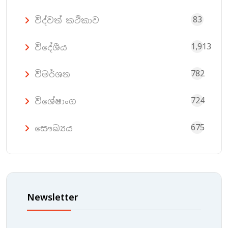
83
විද්වත් කථිකාව
1,913
විදේශීය
782
විමර්ශන
724
විශේෂාංග
675
සෞඛ්‍යය
Newsletter