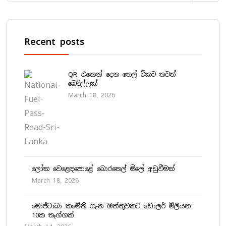
Recent posts
QR එකෙන් දෙන තෙල් ටිකට තවත්
බෙදිල්ලක්
March 18, 2026
ලෝක වෙළෙඳපොළේ බොරතෙල් මිලේ අඩුවීමක්
March 18, 2026
මොජ්ටාබා කමේනි ගැන ඔත්තුවකට ඩොලර් මිලියන
10ක තෑග්ගක්