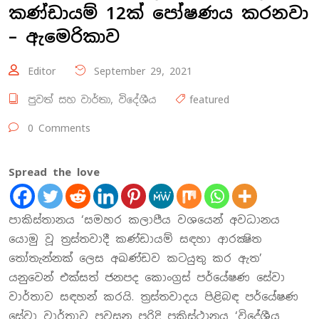
කණ්ඩායම් 12ක් පෝෂණය කරනවා
– ඇමෙරිකාව
Editor
September 29, 2021
පුවත් සහ වාර්තා
,
විදේශීය
featured
0 Comments
Spread the love
පාකිස්තානය ‘සමහර කලාපීය වශයෙන් අවධානය
යොමු වූ ත්‍රස්තවාදී කණ්ඩායම් සඳහා ආරක්‍ෂිත
තෝතැන්නක් ලෙස අඛණ්ඩව කටයුතු කර ඇත’
යනුවෙන් එක්සත් ජනපද කොංග්‍රස් පර්යේෂණ සේවා
වාර්තාව සඳහන් කරයි. ත්‍රස්තවාදය පිළිබඳ පර්යේෂණ
සේවා වාර්තාව පවසන පරිදි පකිස්ථානය ‘විදේශීය