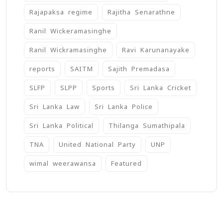
Rajapaksa regime
Rajitha Senarathne
Ranil Wickeramasinghe
Ranil Wickramasinghe
Ravi Karunanayake
reports
SAITM
Sajith Premadasa
SLFP
SLPP
Sports
Sri Lanka Cricket
Sri Lanka Law
Sri Lanka Police
Sri Lanka Political
Thilanga Sumathipala
TNA
United National Party
UNP
wimal weerawansa
‍Featured