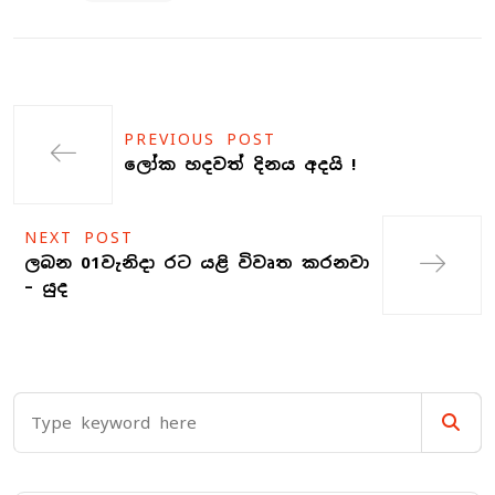
PREVIOUS POST
ලෝක හදවත් දිනය අදයි !
NEXT POST
ලබන 01වැනිදා රට යළි විවෘත කරනවා
– යුද