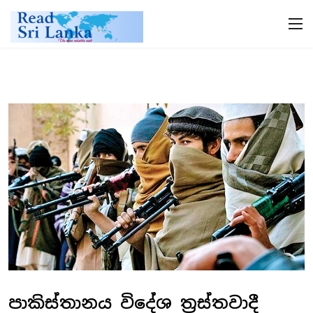
පාකිස්තානය විදේශ ත්‍රස්තවාදී