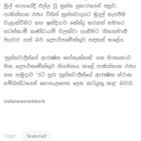
මුල් භාගයේදී එල්ල වූ ත්‍රස්ත ප්‍රහාරයෙන් පසුව,
පාකිස්තාන රජය විසින් ත්‍රස්තවාදයට මුදල් සැපයීම
වැළැක්වීමට සහ ඉන්දියාව කේන්ද්‍ර කරගත් සමහර
සටන්කාමී කණ්ඩායම් වලක්වා ගැනීමට ‘නිහතමානී
පියවර’ ගත් බව දෙපාර්තමේන්තුව සඳහන් කළේය.
‘ත්‍රස්තවාදීන්ගේ ආරක්‍ෂිත තෝතැන්නක්’ යන මාතෘකාව
මත දෙපාර්තමේන්තුව නිගමනය කළේ පාකිස්තාන රජය
සහ හමුදාව ‘රට පුරා ත්‍රස්තවාදීන්ගේ ආරක්‍ෂිත ස්ථාන
සම්බන්ධයෙන් නොගැලපෙන ලෙස කටයුතු කළ’ බවයි.
indianewsnetwork
Tags:
featured