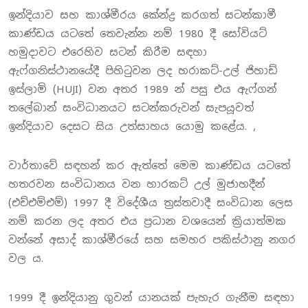
ඉන්දියාව සහ කාශ්මීරය කේන්ද්‍ර කරගත් සටන්කාමී
කාණ්ඩය යටතේ තෙවැන්න නම් 1980 දී සෝවියට්
හමුදාවට එරෙහිව සටන් කිරීම සඳහා
ඇෆ්ගනිස්ථානයේදී පිහිටුවන ලද හරාකට්-උල් ජිහාඩ්
ඉස්ලාමි (HUJI) වන අතර 1989 න් පසු එය ඇෆ්ගන්
තලේබාන් සංවිධානයට සටන්කරුවන් සැපයූවත්
ඉන්දියාව දෙසට සිය උත්සාහය යොමු කළේය. ,
වාර්තාවේ සඳහන් කර ඇත්තේ මෙම කාණ්ඩය යටතේ
හතරවන සංවිධානය වන හාරකට් උල් මුජාහදීන්
(එච්එම්එම්) 1997 දී විදේශීය ත්‍රස්තවාදී සංවිධාන ලෙස
නම් කරන ලද අතර එය ප්‍රධාන වශයෙන් ක්‍රියාත්මක
වන්නේ අසාද් කාශ්මීරයේ සහ සමහර පකිස්ථානු නගර
වල ය.
1999 දී ඉන්දියානු ගුවන් යානයක් පැහැර ගැනීම සඳහා