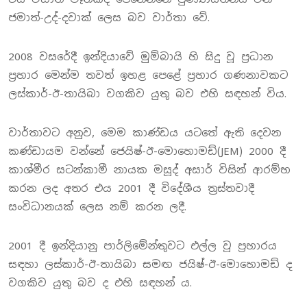
ජමාත්-උද්-දවාක් ලෙස බව වාර්තා වේ.
2008 වසරේදී ඉන්දියාවේ මුම්බායි හි සිදු වූ ප්‍රධාන
ප්‍රහාර මෙන්ම තවත් ඉහළ පෙළේ ප්‍රහාර ගණනාවකට
ලස්කාර්-ඊ-තායිබා වගකිව යුතු බව එහි සඳහන් විය.
වාර්තාවට අනුව, මෙම කාණ්ඩය යටතේ ඇති දෙවන
කණ්ඩායම වන්නේ ජෙයිෂ්-ඊ-මොහොමඩ්(JEM) 2000 දී
කාශ්මීර සටන්කාමී නායක මසූද් අසාර් විසින් ආරම්භ
කරන ලද අතර එය 2001 දී විදේශීය ත්‍රස්තවාදී
සංවිධානයක් ලෙස නම් කරන ලදී.
2001 දී ඉන්දියානු පාර්ලිමේන්තුවට එල්ල වූ ප්‍රහාරය
සඳහා ලස්කාර්-ඊ-තායිබා සමඟ ජයිෂ්-ඊ-මොහොමඩ් ද
වගකිව යුතු බව ද එහි සඳහන් ය.