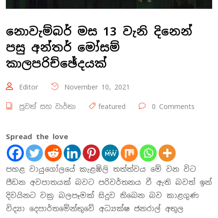
නොවැම්බර් මස 13 වැනි දිනෙන්
පසු අන්තර් මෝසම්
කාලපරිච්ඡේදයක්
Editor
November 10, 2021
පුවත් සහ වාර්තා
featured
0 Comments
Spread the love
පහළ වායුගෝලයේ කැළඹිලි තත්ත්වය මේ වන විට
පීඩන අවපාතයක් බවට පරිවර්තනය වී ඇති බවත් ඉන්
දිවයිනට වක්‍ර බලපෑමක් සිදුව තිබෙන බව කාළගුණ
විද්‍යා දෙපාර්තමේන්තුවේ අධ්‍යක්ෂ ජනරාල් අතුල