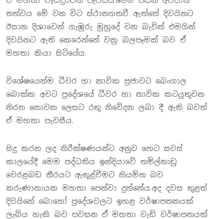
ඒ මහතා වැඩිදුරටත් පැවසීය.මෙම පීඩන අවපාත
තත්වය මේ වන විට ස්ථානගතවී ඇත්තේ දිවයිනට
ඊසාන දිශාවෙන් ගැඹුරු මුහුදේ වන බැවින් එමගින්
දිවයිනට ඇති කෙරෙන්නේ වක්‍ර බලපෑමක් බව ඒ
මහතා කියා සිටියේය.
විශේෂයෙන්ම ධීවර හා නාවික ප්‍රජාවට බෙංගාල
බොක්ක අවට ප්‍රදේශයේ ධීවර හා නාවික කටයුතුවන
නිරත නොවන ලෙසට රතු නිවේදන ලබා දී ඇති බවත්
ඒ මහතා පැවසීය.
සිදු කරන ලද නිරීක්ෂණයන්ට අනුව හෙට සවස්
කාලයේදී මෙම පද්ධතිය ඉන්දියාවේ තමිල්නාඩු
වෙරළබඩ තීරයට ඇතුළ්වීමට නියමිත බව
කරුණානායක මහතා පෙන්වා දුන්නේය.අද දවස තුළත්
දිවයිනේ බොහෝ ප්‍රදේශවලට ඉහළ වර්ෂාපතනයක්
ලැබිය හැකි බව පවසන ඒ මහතා වැඩි වර්ෂාපනයක්