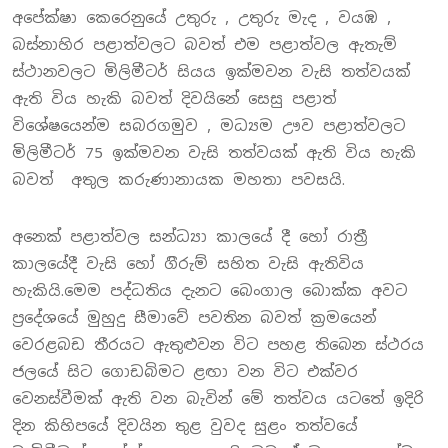
අපේක්ෂා කෙරෙනුයේ උතුරු , උතුරු මැද , වයඹ ,
බස්නාහිර පළාත්වලට බවත් එම පළාත්වල ඇතැම්
ස්ථානවලට මිලිමීටර් සියය ඉක්මවන වැසි තත්වයක්
ඇති විය හැකි බවත් දිවයිනේ සෙසු පළාත්
විශේෂයෙන්ම සබරගමුව , මධ්‍යම ඌව පළාත්වලට
මිලිමීටර් 75 ඉක්මවන වැසි තත්වයක් ඇති විය හැකි
බවත් අතුල කරුණානායක මහතා පවසයි.
අනෙක් පළාත්වල සන්ධ්‍යා කාලයේ දී හෝ රාත්‍රී
කාලයේදී වැසි හෝ ගිිරුම් සහිත වැසි ඇතිවිය
හැකියි.මෙම පද්ධතිය දැනට බෙංගාල බොක්ක අවට
ප්‍රදේශයේ මුහුදු සීමාවේ පවතින බවත් ක්‍රමයෙන්
වෙරළබඩ තීරයට ඇතුළුවන විට පහළ තිබෙන ස්ථරය
ජලයේ සිට ගොඩබිමට ළඟා වන විට එක්වර
වෙනස්වීමක් ඇති වන බැවින් මේ තත්වය යටතේ ඉදිරි
දින කිහිපයේ දිවයින තුළ වුවද සුළං තත්වයේ