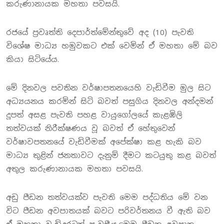
කරුණානායක මහතා පවසයි.
රජයේ ප්‍රවෘත්ති දෙපාර්ත්මේන්තුවේ අද (10) පැවති
විශේෂ මාධ්‍ය හමුවකට එක් වෙමින් ඒ මහතා මේ බව
කියා සිටියේය.
මේ දිනවල පවතින වර්ෂාපතනයෙහි වැඩිවීම මුල සිට
අධ්‍යයනය කරමින් සිටි බවත් පසුගිය දිනවල අන්දමන්
දූපත් අසළ පැවති පහළ වායුගෝලයේ කැළඹිලි
තත්වයක් නිරීක්ෂණය වූ බවත් ඒ හේතුවෙන්
වර්ෂාවපතනයේ වැඩිවීමක් අපේක්ෂා කළ හැකි බව
මාධ්‍ය තුළින් ජනතාවට දැනුම් දීමට කටයුතු කළ බවත්
අතුල කරුණානායක මහතා පවසයි.
අඩු පීඩන තත්වයක්ව පැවති මෙම පද්ධතිය මේ වන
විට පීඩන අවපාතයක් බවට පරිවර්තනය වී ඇති බව