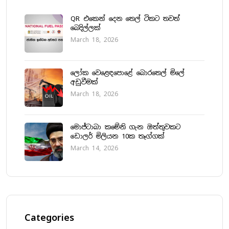
QR එකෙන් දෙන තෙල් ටිකට තවත්
බෙදිල්ලක්
March 18, 2026
ලෝක වෙළෙඳපොළේ බොරතෙල් මිලේ
අඩුවීමක්
March 18, 2026
මොජ්ටාබා කමේනි ගැන ඔත්තුවකට
ඩොලර් මිලියන 10ක තෑග්ගක්
March 14, 2026
Categories