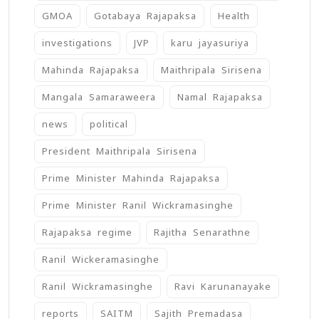
GMOA
Gotabaya Rajapaksa
Health
investigations
JVP
karu jayasuriya
Mahinda Rajapaksa
Maithripala Sirisena
Mangala Samaraweera
Namal Rajapaksa
news
political
President Maithripala Sirisena
Prime Minister Mahinda Rajapaksa
Prime Minister Ranil Wickramasinghe
Rajapaksa regime
Rajitha Senarathne
Ranil Wickeramasinghe
Ranil Wickramasinghe
Ravi Karunanayake
reports
SAITM
Sajith Premadasa