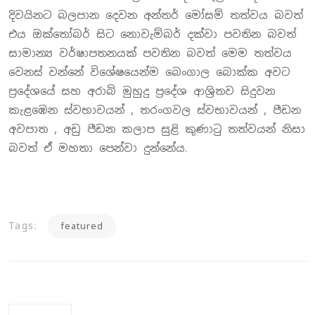
දිවයිනට බලපාන දෙවන අන්තර් මෝසම් තත්වය බවත්
එය ඔක්තෝබර් සිට නොවැම්බර් දක්වා පවතින බවත්
සාමාන්‍ය වර්ෂාපතනයක් පවතින බවත් මෙම තත්වය
වෙනස් වන්නේ විශේෂයෙන්ම බෙංගාල බොක්ක අවට
ප්‍රදේශයේ සහ අරාබි මුහුදු ප්‍රදේශ ආශ්‍රිතව සිදුවන
කැළඹෙන ස්වභාවයන් , තරංගවල ස්වභාවයන් , පීඩන
අවපාත , අඩු පීඩන කලාප සුළි කුණාටු තත්වයන් නිසා
බවත් ඒ මහතා පෙන්වා දුන්නේය.
Tags:
featured