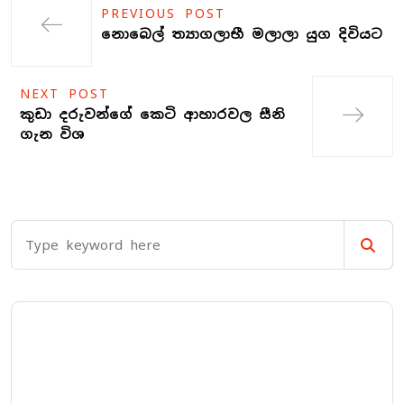
PREVIOUS POST
නොබෙල් ත්‍යාගලාභී මලාලා යුග දිවියට
NEXT POST
කුඩා දරුවන්ගේ කෙටි ආහාරවල සීනි
ගැන විශ