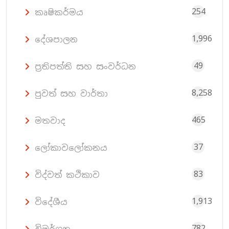
254
කෘෂිකර්මය
1,996
දේශපාලන
49
ප්‍රතිපත්ති සහ සංවර්ධන
8,258
පුවත් සහ වාර්තා
465
මතවාද
37
ලෝකාවලෝකනය
83
විද්වත් කථිකාව
1,913
විදේශීය
782