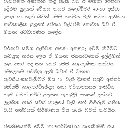
වැඩිවීමක් අපේක්ෂා කළ හැකි බව ඒ මහතා පෙන්වා
දේ.එම සුළඟේ වේගය පැයට කිලෝමීටර 40-50 දක්වා
ඉහළ යා හැති බවත් මෙම තත්වය වැසි සමග ඇතිවන
තාවකාලික සුළඟේ වේගය වැඩිවීම නොවන බව ඒ
මහතා අවධාරණය කළේය.
වර්ෂාව සමග ඇතිවන අකුණු අනතුරු අවම කිරීමට
කටයුතු කරන ලෙස ඒ මහතා ජනතාවගෙන් ඉල්ලීමක්
කළ අතර අද සහ හෙට මෙම කාලගුණික තත්වය
මෙලෙසම පවතිනු ඇති බවත් ඒ මහතා
පැවසීය.නොවැම්බර් මස 13 වැනි දිනෙන් පසුව අන්තර්
මෝසම් කාලපරිච්ඡේදය නිසා වර්ෂාපතනය ඇතිවිය
හැති බවත් එවිට උදෑසන පැහැදිළි අහසක් දක්නට
ලැබෙන අතර සවස් කාලයේ වැසි හෝ ගිගිරුම් සහිත
වැසි තත්වයක් නිර්මාණය විය හැකි බවත් පැවසීය.
විශේෂයෙන්ම මෙම කාලපරිච්ඡේදය සැළකීමේදී එය