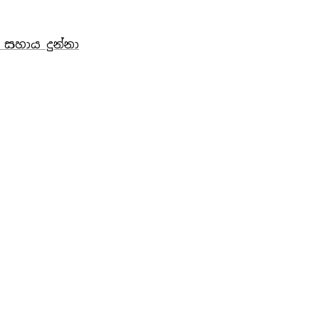
 සහාය දුන්නා