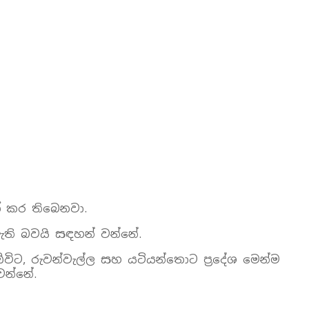
ත් කර තිබෙනවා.
 ඇති බවයි සඳහන් වන්නේ.
ිඕවිට, රුවන්වැල්ල සහ යටියන්තොට ප්‍රදේශ මෙන්ම
වන්නේ.