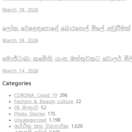
March 18, 2026
ලෝක වෙළෙඳපොළේ බොරතෙල් මිලේ අඩුවීමක්
March 18, 2026
මොජ්ටාබා කමේනි ගැන ඔත්තුවකට ඩොලර් මිල
March 14, 2026
Categories
CORONA: Covid 19
296
Fashion & Beauty culture
22
FB මාත්‍රාව
52
Photo Stories
175
Uncategorized
1,198
ආර්ථික සහ ව්‍යාපාරික
1,020