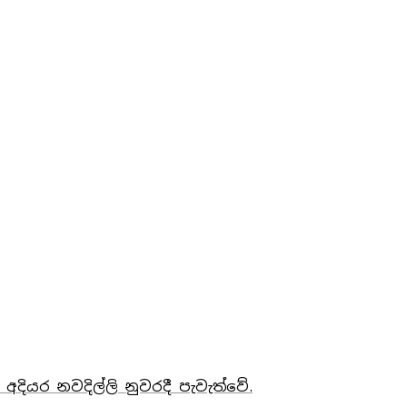
 අදියර නවදිල්ලි නුවරදී පැවැත්වේ.