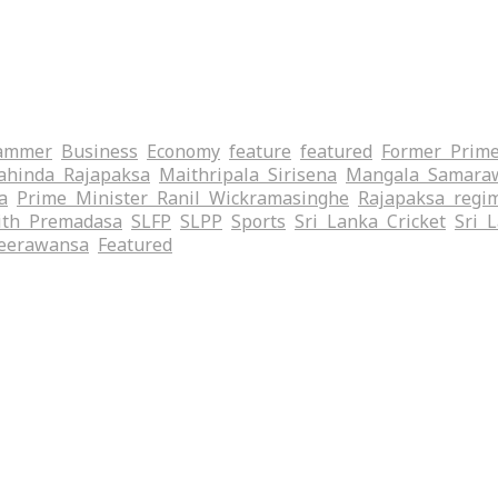
ammer
Business
Economy
feature
featured
Former Prime
hinda Rajapaksa
Maithripala Sirisena
Mangala Samara
a
Prime Minister Ranil Wickramasinghe
Rajapaksa regi
ith Premadasa
SLFP
SLPP
Sports
Sri Lanka Cricket
Sri 
eerawansa
‍Featured