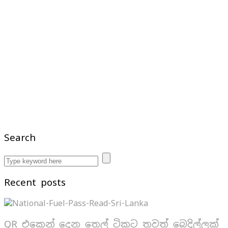
Search
Recent posts
QR එකෙන් දෙන තෙල් ටිකට තවත් බෙදිල්ලක්