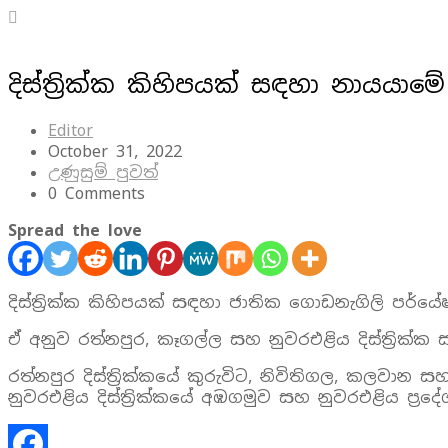
දිස්ත්‍රික්ක කිහිපයක් සඳහා නායයාම
Editor
October 31, 2022
උණුසුම් පුවත්
0 Comments
Spread the love
දිස්ත්‍රික්ක කිහිපයක් සඳහා ජාතික ගොඩනැගිලි පර්
ඒ අනුව රත්නපුර, කෑගල්ල සහ නුවරඑළිය දිස්ත්‍රික
රත්නපුර දිස්ත්‍රික්කයේ කුරුවිට, නිවිතිගල, කලවාන
නුවරඑළිය දිස්ත්‍රික්කයේ අඹගමුව සහ නුවරඑළිය ප්