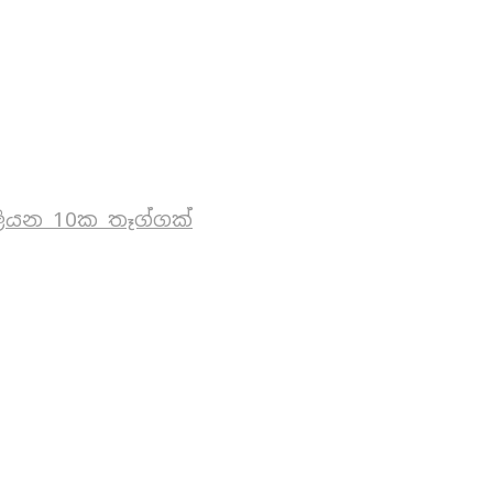
ියන 10ක තෑග්ගක්