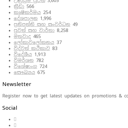
උණුසුම් පුවත්
3,605
ක්‍රීඩා
566
කෘෂිකර්මය
254
දේශපාලන
1,996
ප්‍රතිපත්ති සහ සංවර්ධන
49
පුවත් සහ වාර්තා
8,258
මතවාද
465
ලෝකාවලෝකනය
37
විද්වත් කථිකාව
83
විදේශීය
1,913
විමර්ශන
782
විශේෂාංග
724
සෞඛ්‍යය
675
Newsletter
Register now to get latest updates on promotions & c
Social