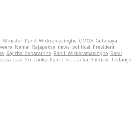
 Minister Ranil Wickramasinghe
GMOA
Gotabaya
weera
Namal Rajapaksa
news
political
President
me
Rajitha Senarathne
Ranil Wickeramasinghe
Ranil
Lanka Law
Sri Lanka Police
Sri Lanka Political
Thilanga