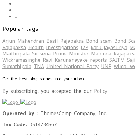
Popular tags
Arjun Mahendran
Basil Rajapaksa
Bond scam
Bond Sc
Rajapaksa
Health
investigations
JVP
karu jayasuriya
Ma
Maithripala Sirisena
Prime Minister Mahinda Rajapaks
Wickramasinghe
Ravi Karunanayake
reports
SAITM
Saj
Sumathipala
TNA
United National Party
UNP
wimal w
Get the best blog stories into your inbox
By subscribing, you accepted the our
Policy
Operated by :
ThemesCamp Company, Inc.
Tax Code:
0514234567