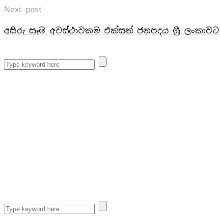
Next post
අසීරු සෑම අවස්ථාවකම එක්සත් ජනපදය ශ්‍රී ලංකාවට