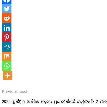
Previous post
2022 ඉන්දීය නාවික හමුදා ප්‍රධානීන්ගේ සමුළුවේ 2 වන