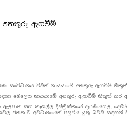
ේ අනතුරු ඇගවීම්
යේෂණ සංවිධානය විසින් නායයාමේ අනතුරු ඇගවීම් නිකු
්ක සඳහා මෙලෙස නායයාමේ අනතුරු ඇඟවීම් නිකුත් කර
 සහ ඇලපාත සහ කෑගල්ල දිස්ත්‍රික්කයේ දැරණියගල, දෙහ
‍රදේශවල ජනතාව අවධානයෙන් පසුවිය යුතු බවයි සඳහන් 