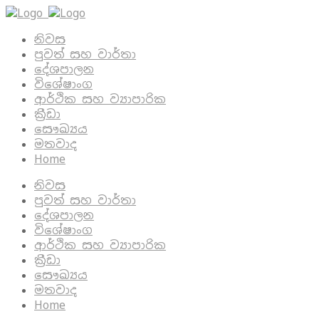
නිවස
පුවත් සහ වාර්තා
දේශපාලන
විශේෂාංග
ආර්ථික සහ ව්‍යාපාරික
ක්‍රීඩා
සෞඛ්‍යය
මතවාද
Home
නිවස
පුවත් සහ වාර්තා
දේශපාලන
විශේෂාංග
ආර්ථික සහ ව්‍යාපාරික
ක්‍රීඩා
සෞඛ්‍යය
මතවාද
Home