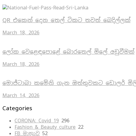
QR එකෙන් දෙන තෙල් ටිකට තවත් බෙදිල්ලක්
March 18, 2026
ලෝක වෙළෙඳපොළේ බොරතෙල් මිලේ අඩුවීමක්
March 18, 2026
මොජ්ටාබා කමේනි ගැන ඔත්තුවකට ඩොලර් මිල
March 14, 2026
Categories
CORONA: Covid 19
296
Fashion & Beauty culture
22
FB මාත්‍රාව
52