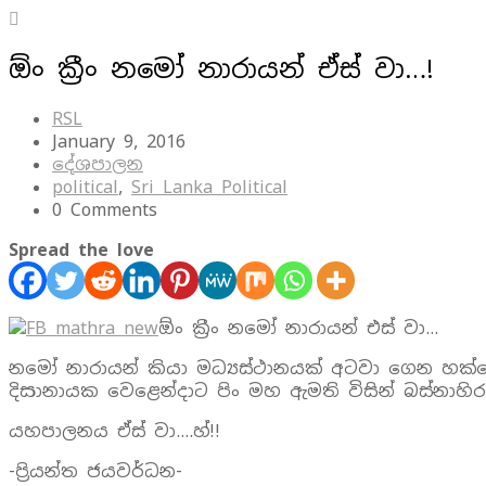
ඕං ක්‍රීං නමෝ නාරායන් ඒස් වා…!
RSL
January 9, 2016
දේශපාලන
political
,
Sri Lanka Political
0 Comments
Spread the love
ඕං ක්‍රීං නමෝ නාරායන් එස් වා…
නමෝ නාරායන් කියා මධ්‍යස්ථානයක් අටවා ගෙන හක්ගෙඩ
දිසානායක වෙළෙන්දාට පිං මහ ඇමති විසින් බස්නාහි
යහපාලනය ඒස් වා….හ්!!
-ප්‍රියන්ත ජයවර්ධන-