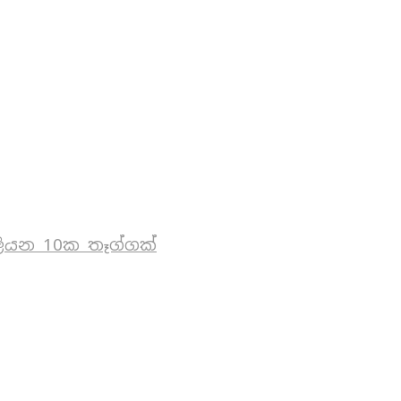
ියන 10ක තෑග්ගක්