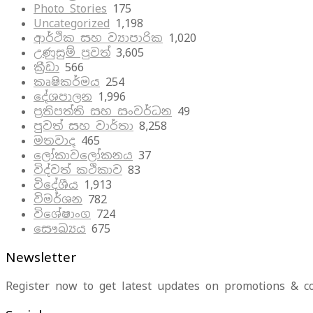
Photo Stories
175
Uncategorized
1,198
ආර්ථික සහ ව්‍යාපාරික
1,020
උණුසුම් පුවත්
3,605
ක්‍රීඩා
566
කෘෂිකර්මය
254
දේශපාලන
1,996
ප්‍රතිපත්ති සහ සංවර්ධන
49
පුවත් සහ වාර්තා
8,258
මතවාද
465
ලෝකාවලෝකනය
37
විද්වත් කථිකාව
83
විදේශීය
1,913
විමර්ශන
782
විශේෂාංග
724
සෞඛ්‍යය
675
Newsletter
Register now to get latest updates on promotions & c