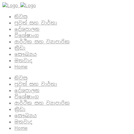
නිවස
පුවත් සහ වාර්තා
දේශපාලන
විශේෂාංග
ආර්ථික සහ ව්‍යාපාරික
ක්‍රීඩා
සෞඛ්‍යය
මතවාද
Home
නිවස
පුවත් සහ වාර්තා
දේශපාලන
විශේෂාංග
ආර්ථික සහ ව්‍යාපාරික
ක්‍රීඩා
සෞඛ්‍යය
මතවාද
Home