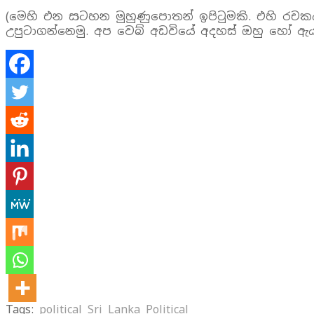
(මෙහි එන සටහන මුහුණුපොතන් ඉපිටුමකි. එහි රච
උපුටාගන්නෙමු. අප වෙබ් අඩවියේ අදහස් ඔහු හෝ ඇය 
Tags:
political
Sri Lanka Political