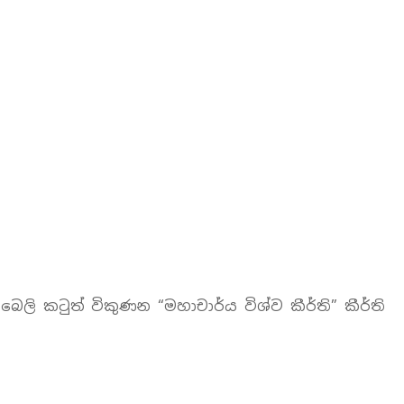
ලි කටුත් විකුණන “මහාචාර්ය විශ්ව කීර්ති” කීර්ති