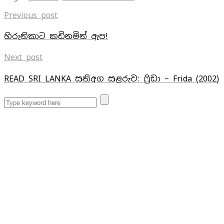
Previous post
හිරුනිකාට කඩිනමින් ඇප!
Next post
READ SRI LANKA සතිඅග සළරුව: ෆ්‍රිඩා – Frida (2002)