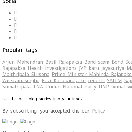
Social
Popular tags
Arjun Mahendran
Basil Rajapaksa
Bond scam
Bond Sc
Rajapaksa
Health
investigations
JVP
karu jayasuriya
Ma
Maithripala Sirisena
Prime Minister Mahinda Rajapaks
Wickramasinghe
Ravi Karunanayake
reports
SAITM
Saj
Sumathipala
TNA
United National Party
UNP
wimal w
Get the best blog stories into your inbox
By subscribing, you accepted the our
Policy