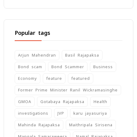
Popular tags
Arjun Mahendran
Basil Rajapaksa
Bond scam
Bond Scammer
Business
Economy
feature
featured
Former Prime Minister Ranil Wickramasinghe
GMOA
Gotabaya Rajapaksa
Health
investigations
JVP
karu jayasuriya
Mahinda Rajapaksa
Maithripala Sirisena
Mangala Samaraweera
Namal Rajapaksa