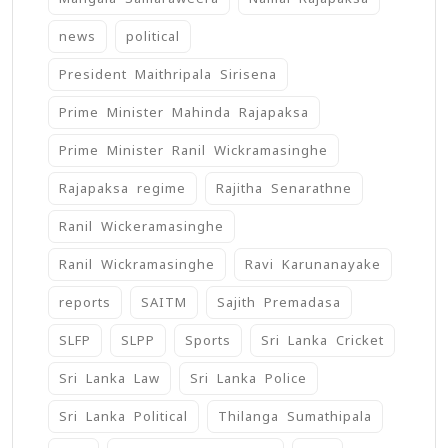
news
political
President Maithripala Sirisena
Prime Minister Mahinda Rajapaksa
Prime Minister Ranil Wickramasinghe
Rajapaksa regime
Rajitha Senarathne
Ranil Wickeramasinghe
Ranil Wickramasinghe
Ravi Karunanayake
reports
SAITM
Sajith Premadasa
SLFP
SLPP
Sports
Sri Lanka Cricket
Sri Lanka Law
Sri Lanka Police
Sri Lanka Political
Thilanga Sumathipala