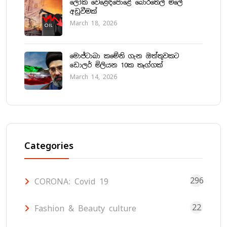
ලෝක වෙළෙඳපොළේ බොරතෙල් මිලේ
අඩුවීමක්
March 18, 2026
මොජ්ටාබා කමේනි ගැන ඔත්තුවකට
ඩොලර් මිලියන 10ක තෑග්ගක්
March 14, 2026
Categories
296
CORONA: Covid 19
22
Fashion & Beauty culture