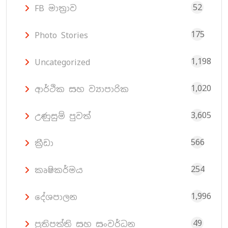
52
FB මාත්‍රාව
175
Photo Stories
1,198
Uncategorized
1,020
ආර්ථික සහ ව්‍යාපාරික
3,605
උණුසුම් පුවත්
566
ක්‍රීඩා
254
කෘෂිකර්මය
1,996
දේශපාලන
49
ප්‍රතිපත්ති සහ සංවර්ධන