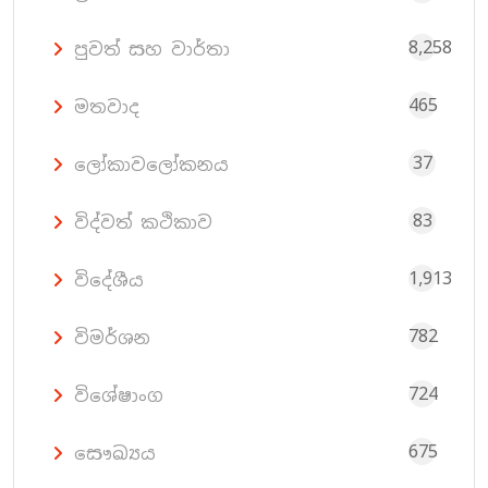
8,258
පුවත් සහ වාර්තා
465
මතවාද
37
ලෝකාවලෝකනය
83
විද්වත් කථිකාව
1,913
විදේශීය
782
විමර්ශන
724
විශේෂාංග
675
සෞඛ්‍යය