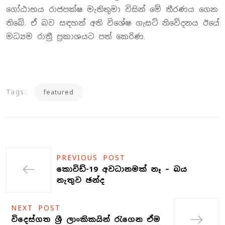
ගෝඨාභය රාජපක්ෂ මැතිතුමා විසින් මේ තීරණය ගෙන
තිබේ. ඒ බව සඳහන් අති විශේෂ ගැසට් නිවේදනය ඊයේ
මධ්‍යම රාත්‍රී ප්‍රකාශයට පත් කෙරිණ.
Tags:
featured
PREVIOUS POST
කොවිඩ්-19 අවධානමක් නෑ – බය
නැතුව ඡන්ද
NEXT POST
විදෙස්ගත ශ්‍රී ලාංකිකයින් රැගෙන ඒම