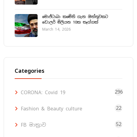
මොජ්ටාබා කමේනි ගැන ඔත්තුවකට
ඩොලර් මිලියන 10ක තෑග්ගක්
March 14, 2026
Categories
296
CORONA: Covid 19
22
Fashion & Beauty culture
52
FB මාත්‍රාව