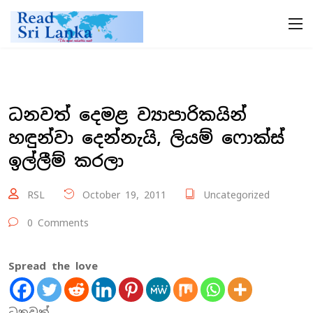
ධනවත් දෙමළ ව්‍යාපාරිකයින්
හඳුන්වා දෙන්නැයි, ලියම් ෆොක්ස්
ඉල්ලීම් කරලා
RSL
October 19, 2011
Uncategorized
0 Comments
Spread the love
ධනවත්