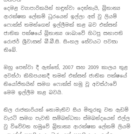
දෙමළ ව්‍යාපාරිකයින් හඳුන්වා දෙන්නැයි, බ්‍රිතාන්‍ය
ආරක්ෂක ලේකම් ධූරයෙන් ඉල්ලා අස් වු ලියම්
ෆොක්ස් තමන්ගෙන් ඉල්ලීමක් කළ බව එක්සත්
ජාතික පක්ෂයේ බ්‍රිතාන්‍ය ශාඛාවේ හිටපු සභාපති
රොජර් ශ්‍රීවාසන් බී.බී.සි. සිංහල සේවයට පවසා
තිබේ.
ඔහු පෙන්වා දී ඇත්තේ, 2007 සහ 2009 කාලය තුළ
අවස්ථා කිහිපයකදී තමන් එක්සත් ජාතික පක්ෂයේ
නියෝජිතයින් සමග ෆොක්ස් හමු වූ අවස්ථාවේ
මෙම ඉල්ලීම කළ බවයි.
නිල රාජකාරියක් නොමැතිව සිය මිතු‍රකු වන ඇඩම්
වැරටි සමග පැවති සම්බන්ධතා ස්මබන්දයෙන් එල්ල
වු විවේචන හමුවේ බ්‍රිතාන්‍ය ආරක්ෂක ලේකම් ලියම්