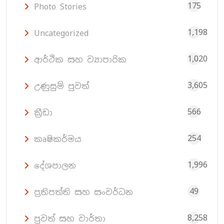
175
Photo Stories
1,198
Uncategorized
1,020
ආර්ථික සහ ව්‍යාපාරික
3,605
උණුසුම් පුවත්
566
ක්‍රීඩා
254
කෘෂිකර්මය
1,996
දේශපාලන
49
ප්‍රතිපත්ති සහ සංවර්ධන
8,258
පුවත් සහ වාර්තා