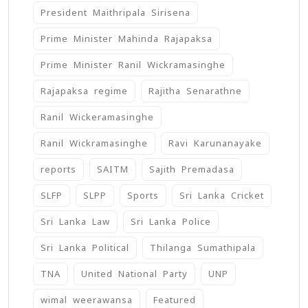
President Maithripala Sirisena
Prime Minister Mahinda Rajapaksa
Prime Minister Ranil Wickramasinghe
Rajapaksa regime
Rajitha Senarathne
Ranil Wickeramasinghe
Ranil Wickramasinghe
Ravi Karunanayake
reports
SAITM
Sajith Premadasa
SLFP
SLPP
Sports
Sri Lanka Cricket
Sri Lanka Law
Sri Lanka Police
Sri Lanka Political
Thilanga Sumathipala
TNA
United National Party
UNP
wimal weerawansa
‍Featured