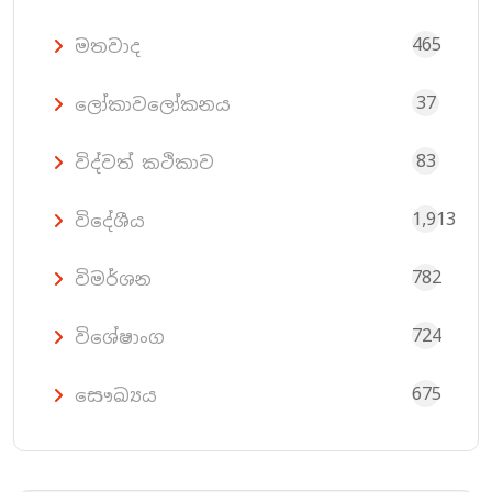
465
මතවාද
37
ලෝකාවලෝකනය
83
විද්වත් කථිකාව
1,913
විදේශීය
782
විමර්ශන
724
විශේෂාංග
675
සෞඛ්‍යය