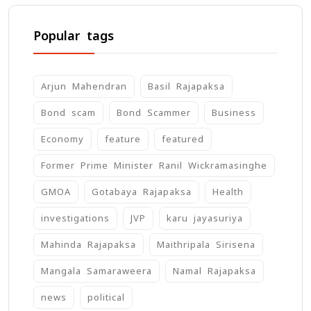
Popular tags
Arjun Mahendran
Basil Rajapaksa
Bond scam
Bond Scammer
Business
Economy
feature
featured
Former Prime Minister Ranil Wickramasinghe
GMOA
Gotabaya Rajapaksa
Health
investigations
JVP
karu jayasuriya
Mahinda Rajapaksa
Maithripala Sirisena
Mangala Samaraweera
Namal Rajapaksa
news
political