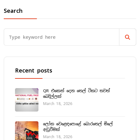
Search
Recent posts
QR එකෙන් දෙන තෙල් ටිකට තවත්
බෙදිල්ලක්
March 18, 2026
ලෝක වෙළෙඳපොළේ බොරතෙල් මිලේ
අඩුවීමක්
March 18, 2026