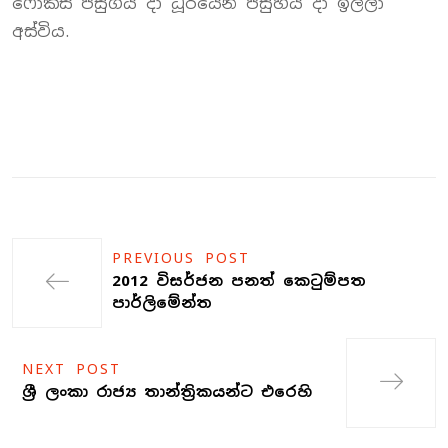
ෆොක්ස් පසුගිය දා ධූරයෙන් පසුහිය දා ඉල්ලා
අස්විය.
PREVIOUS POST
2012 විසර්ජන පනත් කෙටුම්පත
පාර්ලිමේන්ත
NEXT POST
ශ්‍රී ලංකා රාජ්‍ය තාන්ත්‍රිකයන්ට එරෙහි