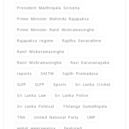
President Maithripala Sirisena
Prime Minister Mahinda Rajapaksa
Prime Minister Ranil Wickramasinghe
Rajapaksa regime
Rajitha Senarathne
Ranil Wickeramasinghe
Ranil Wickramasinghe
Ravi Karunanayake
reports
SAITM
Sajith Premadasa
SLFP
SLPP
Sports
Sri Lanka Cricket
Sri Lanka Law
Sri Lanka Police
Sri Lanka Political
Thilanga Sumathipala
TNA
United National Party
UNP
wimal weerawansa
‍Featured