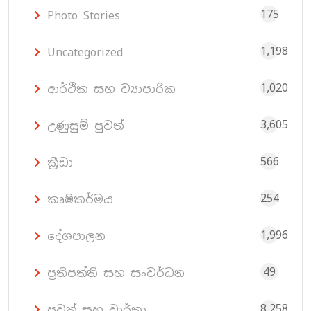
175
Photo Stories
1,198
Uncategorized
1,020
ආර්ථික සහ ව්‍යාපාරික
3,605
උණුසුම් පුවත්
566
ක්‍රීඩා
254
කෘෂිකර්මය
1,996
දේශපාලන
49
ප්‍රතිපත්ති සහ සංවර්ධන
8,258
පුවත් සහ වාර්තා