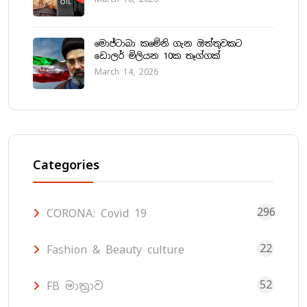
මොජ්ටාබා කමේනි ගැන ඔත්තුවකට
ඩොලර් මිලියන 10ක තෑග්ගක්
March 14, 2026
Categories
296
CORONA: Covid 19
22
Fashion & Beauty culture
52
FB මාත්‍රාව