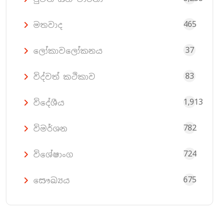
465
මතවාද
37
ලෝකාවලෝකනය
83
විද්වත් කථිකාව
1,913
විදේශීය
782
විමර්ශන
724
විශේෂාංග
675
සෞඛ්‍යය