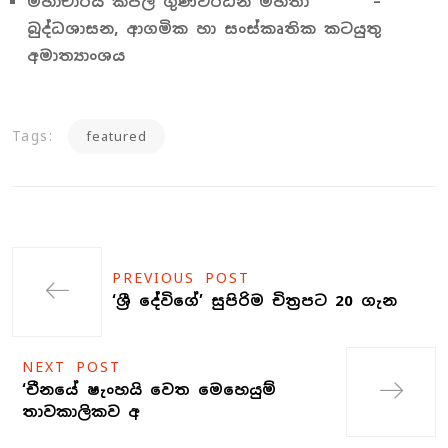
මහාචාර්ය කපිල ගුණවර්ධන මහතා –
බුද්ධශාසන, ආගමික හා සංස්කෘතික කටයුතු
අමාත්‍යාංශය
Tags:
featured
PREVIOUS POST
‘ශ්‍රී දේවිගේ’ සුපිරිම චිත්‍රපට 20 ගැන
NEXT POST
‘චීනයේ ෂැංහයි වෙත මෙහෙයුම්
තාවකාලිකව අ