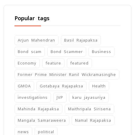
Popular tags
Arjun Mahendran
Basil Rajapaksa
Bond scam
Bond Scammer
Business
Economy
feature
featured
Former Prime Minister Ranil Wickramasinghe
GMOA
Gotabaya Rajapaksa
Health
investigations
JVP
karu jayasuriya
Mahinda Rajapaksa
Maithripala Sirisena
Mangala Samaraweera
Namal Rajapaksa
news
political