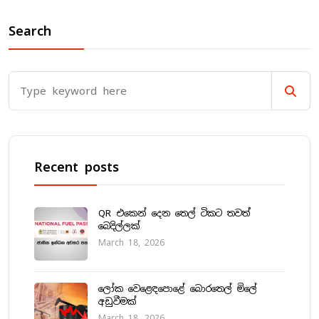
Search
Recent posts
QR එකෙන් දෙන තෙල් ටිකට තවත්
බෙදිල්ලක්
March 18, 2026
ලෝක වෙළෙඳපොළේ බොරතෙල් මිලේ
අඩුවීමක්
March 18, 2026