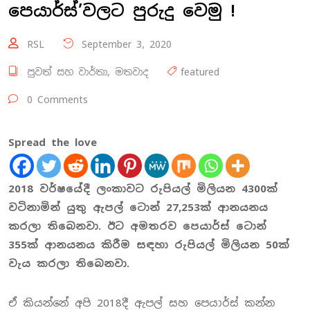
පෙයාර්ස්’වලට පුරුදු වෙමු !
RSL
September 3, 2020
පුවත් සහ වාර්තා
,
මතවාද
featured
0 Comments
Spread the love
2018 වර්ෂයේදී ලංකාවට රුපියල් මිලියන 4300ක්
වටිනාමින් යුතු ඇපල් ටොන් 27,253ක් ආනයනය
කරලා තිබෙනවා. ඊට අමතරව පෙයාර්ස් ටොන්
355ක් ආනයනය කිරීම සඳහා රුපියල් මිලියන 50ක්
වැය කරලා තිබෙනවා.
ඒ කියන්නේ අපි 2018දී ඇපල් සහ පෙයාර්ස් කන්න