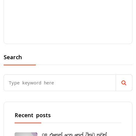
Search
Recent posts
QR එකෙන් දෙන තෙල් ටිකට තවත්