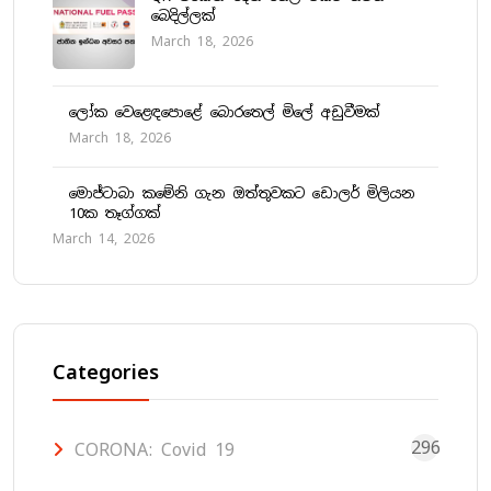
බෙදිල්ලක්
March 18, 2026
ලෝක වෙළෙඳපොළේ බොරතෙල් මිලේ අඩුවීමක්
March 18, 2026
මොජ්ටාබා කමේනි ගැන ඔත්තුවකට ඩොලර් මිලියන
10ක තෑග්ගක්
March 14, 2026
Categories
296
CORONA: Covid 19