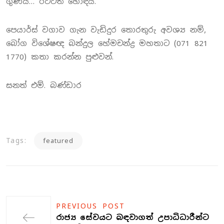
ගුණයි… රටටත් හොඳයි.
පෙයාර්ස් වගාව ගැන වැඩිදුර තොරතුරු අවශ්‍ය නම්,
බෝග විශේෂඥ බන්දුල හේමචන්ද්‍ර මහතාට (071 821
1770) කතා කරන්න පුළුවන්.
සනත් එම්. බණ්ඩාර
Tags:
featured
PREVIOUS POST
රාජ්‍ය සේවයට බඳවාගත් උපාධිධාරීන්ට