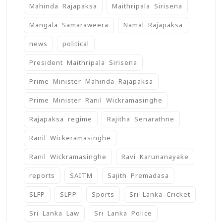
Mahinda Rajapaksa
Maithripala Sirisena
Mangala Samaraweera
Namal Rajapaksa
news
political
President Maithripala Sirisena
Prime Minister Mahinda Rajapaksa
Prime Minister Ranil Wickramasinghe
Rajapaksa regime
Rajitha Senarathne
Ranil Wickeramasinghe
Ranil Wickramasinghe
Ravi Karunanayake
reports
SAITM
Sajith Premadasa
SLFP
SLPP
Sports
Sri Lanka Cricket
Sri Lanka Law
Sri Lanka Police