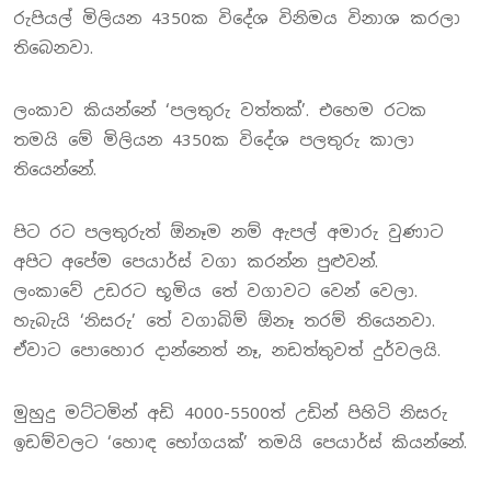
රුපියල් මිලියන 4350ක විදේශ විනිමය විනාශ කරලා
තිබෙනවා.
ලංකාව කියන්නේ ‘පලතුරු වත්තක්’. එහෙම රටක
තමයි මේ මිලියන 4350ක විදේශ පලතුරු කාලා
තියෙන්නේ.
පිට රට පලතුරුත් ඕනෑම නම් ඇපල් අමාරු වුණාට
අපිට අපේම පෙයාර්ස් වගා කරන්න පුළුවන්.
ලංකාවේ උඩරට භූමිය තේ වගාවට වෙන් වෙලා.
හැබැයි ‘නිසරු’ තේ වගාබිම් ඕනෑ තරම් තියෙනවා.
ඒවාට පොහොර දාන්නෙත් නෑ, නඩත්තුවත් දුර්වලයි.
මුහුදු මට්ටමින් අඩි 4000-5500ත් උඩින් පිහිටි නිසරු
ඉඩම්වලට ‘හොඳ භෝගයක්’ තමයි පෙයාර්ස් කියන්නේ.