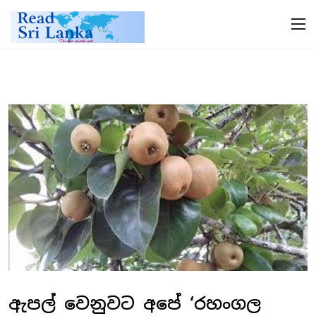
ඇපල් වෙනුවට අපේ ‘රහංගල