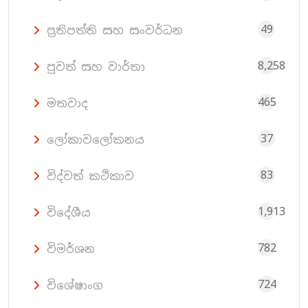
49
ප්‍රතිපත්ති සහ සංවර්ධන
8,258
පුවත් සහ වාර්තා
465
මතවාද
37
ලෝකාවලෝකනය
83
විද්වත් කථිකාව
1,913
විදේශීය
782
විමර්ශන
724
විශේෂාංග