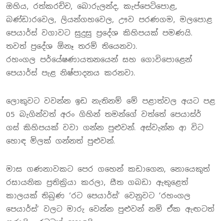
ඔහිය, රත්කරච්ච, බොරුලන්ද, කැප්පෙටිපොළ,
බණ්ඩාරවෙල, ලියන්ගහවෙල, ඌව පරණගම, මලපොළ
පෙයාර්ස් වගාවට සුදුසු ප‍්‍රදේශ කිහිපයක් පමණයි.
තවත් ප‍්‍රදේශ ඕනෑ තරම් තියෙනවා.
රහංගල පර්යේෂණායතනයෙන් සහ ගොවිපොළෙන්
පෙයාර්ස් පැළ නිෂ්පාදනය කරනවා.
ලොකුවට වවන්න ඉඩ නැතිනම් මේ පළාත්වල අයට පළ
05 බැගින්වත් අරං ගිහින් තමන්ගේ වත්තේ පෙයාස්ර්
ගස් කිහිපයක් වවා ගන්න පුළුවන්. අස්වැන්න ආ විට
හොඳ මිලක් ගන්නත් පුළුවන්.
මාස ගණනාවකට පෙර ගහෙන් කඩාගෙන, නොයෙකුත්
රසායනික ප‍්‍රතික‍්‍රියා කරලා, සීත ගබඩා ඇතුළෙත්
කාලයක් තිබුණ ‘රට පෙයාර්ස්’ වෙනුවට ‘රහංගල
පෙයාර්ස්’ වලට මාරු වෙන්න පුළුවන් නම් ඒක ඇඟටත්