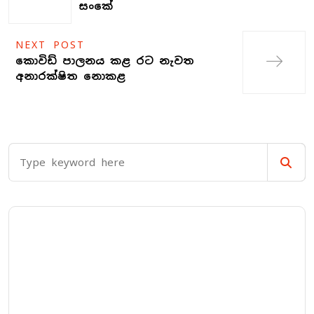
සංකේ
NEXT POST
කොවිඩ් පාලනය කළ රට නැවත
අනාරක්ෂිත නොකළ