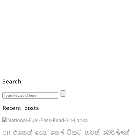
Search
Recent posts
QR එකෙන් දෙන තෙල් ටිකට තවත් බෙදිල්ලක්