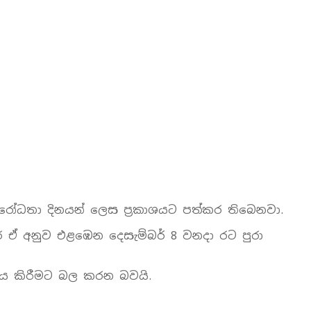
ිරෝධතා දිනයන් ලෙස ප්‍රකාශයට පත්කර තිබෙනවා.
ර ඒ අනුව එළඹෙන දෙසැම්බර් 8 වනදා රට පුරා
ජය කිරීමට බල කරන බවයි.