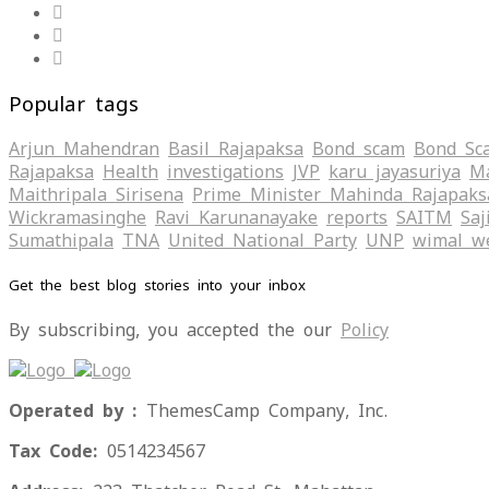
Popular tags
Arjun Mahendran
Basil Rajapaksa
Bond scam
Bond Sc
Rajapaksa
Health
investigations
JVP
karu jayasuriya
Ma
Maithripala Sirisena
Prime Minister Mahinda Rajapaks
Wickramasinghe
Ravi Karunanayake
reports
SAITM
Saj
Sumathipala
TNA
United National Party
UNP
wimal w
Get the best blog stories into your inbox
By subscribing, you accepted the our
Policy
Operated by :
ThemesCamp Company, Inc.
Tax Code:
0514234567