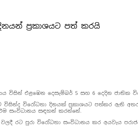
නයන් ප්‍රකාශයට පත් කරයි
ය විසින් එළඹෙන දෙසැම්බර් 5 සහ 6 දෙදින ජාතික ව
 විසින්ද විරෝධතා දිනයක් ප්‍රකාශයට පත්කර ඇති අත
එම සංවිධානය සඳහන් කරන්නේ.
් වලදී රට පුරා විරෝධතා සංවිධානය කර අයවැය පරා