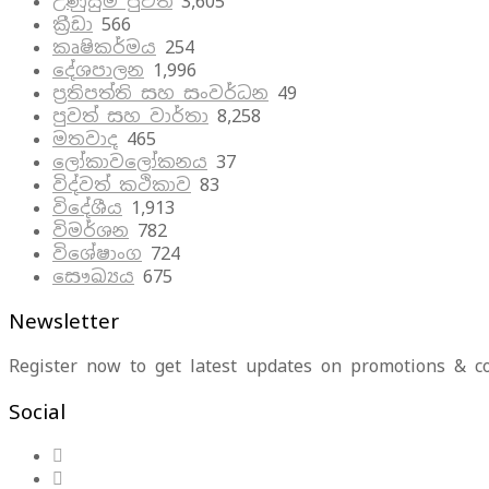
උණුසුම් පුවත්
3,605
ක්‍රීඩා
566
කෘෂිකර්මය
254
දේශපාලන
1,996
ප්‍රතිපත්ති සහ සංවර්ධන
49
පුවත් සහ වාර්තා
8,258
මතවාද
465
ලෝකාවලෝකනය
37
විද්වත් කථිකාව
83
විදේශීය
1,913
විමර්ශන
782
විශේෂාංග
724
සෞඛ්‍යය
675
Newsletter
Register now to get latest updates on promotions & c
Social