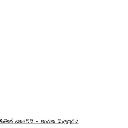
කිණීමක් නෙවෙයි – තාරක බාලසූරිය