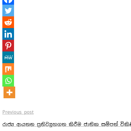
Previous post
රාජ්‍ය ආයතන ප්‍රතිව්‍යූහගත කිරීම ජාතික සම්පත් වි