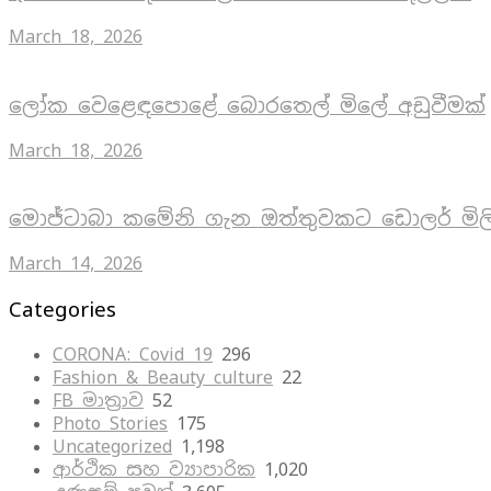
March 18, 2026
ලෝක වෙළෙඳපොළේ බොරතෙල් මිලේ අඩුවීමක්
March 18, 2026
මොජ්ටාබා කමේනි ගැන ඔත්තුවකට ඩොලර් මිල
March 14, 2026
Categories
CORONA: Covid 19
296
Fashion & Beauty culture
22
FB මාත්‍රාව
52
Photo Stories
175
Uncategorized
1,198
ආර්ථික සහ ව්‍යාපාරික
1,020