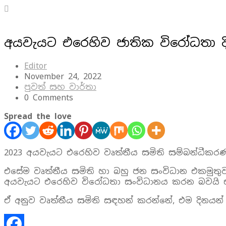
අයවැයට එරෙහිව ජාතික විරෝධතා දි
Editor
November 24, 2022
පුවත් සහ වාර්තා
0 Comments
Spread the love
2023 අයවැයට එරෙහිව වෘත්තීය සමිති සම්බන්ධීකරණ
එසේම වෘත්තීය සමිති හා බහු ජන සංවිධාන එකමුතුව
අයවැයට එරෙහිව විරෝධතා සංවිධානය කරන බවයි 
ඒ අනුව වෘත්තීය සමිති සඳහන් කරන්නේ, එම දිනයන