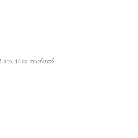
ියන 10ක තෑග්ගක්