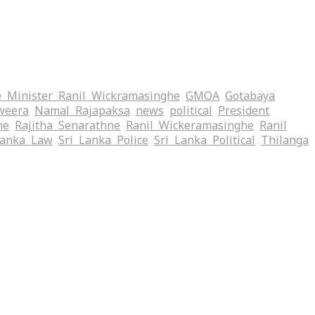
 Minister Ranil Wickramasinghe
GMOA
Gotabaya
weera
Namal Rajapaksa
news
political
President
me
Rajitha Senarathne
Ranil Wickeramasinghe
Ranil
Lanka Law
Sri Lanka Police
Sri Lanka Political
Thilanga