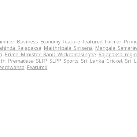
ammer
Business
Economy
feature
featured
Former Prime
hinda Rajapaksa
Maithripala Sirisena
Mangala Samara
a
Prime Minister Ranil Wickramasinghe
Rajapaksa regi
ith Premadasa
SLFP
SLPP
Sports
Sri Lanka Cricket
Sri 
eerawansa
‍Featured