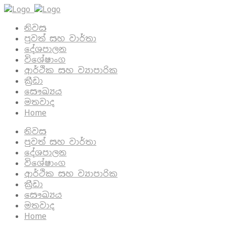
නිවස
පුවත් සහ වාර්තා
දේශපාලන
විශේෂාංග
ආර්ථික සහ ව්‍යාපාරික
ක්‍රීඩා
සෞඛ්‍යය
මතවාද
Home
නිවස
පුවත් සහ වාර්තා
දේශපාලන
විශේෂාංග
ආර්ථික සහ ව්‍යාපාරික
ක්‍රීඩා
සෞඛ්‍යය
මතවාද
Home