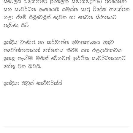
ස්ටෙලිස් බයෝෆාමා පුද්ගලික සමාගම(21%) පර්යේෂණ
සහ සංවර්ධන අංශයෙහි සමස්ත සෘජු විදේශ ආයෝජන
ගලා ඒමේ පිළිවෙළින් දෙවන හා තෙවන ස්ථානයට
පැමිණ සිටී.
ඉන්දීය වාණිජ හා කර්මාන්ත අමාත්‍යාංශය අනුව
නවෝත්පාදනයන් පෝෂණය කිරීම සහ ඵලදායිතාවය
ඉහළ නැංවීම මගින් වේගවත් ආර්ථික සංවර්ධනයකට
හේතු වන බවයි.
ඉන්දියා නිවුස් නෙට්වර්ක්ස්