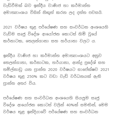
වැඩිවීමක් බව ඉන්දීය වාණිජ හා කර්මාන්ත
අමාත්‍යාංශය විසින් නිකුත් කරන ලද දත්ත පවසයි.
2021 වර්ෂය තුළ පර්යේෂණ සහ සංවර්ධන අංශයෙහි
වැඩිම සෘජු විදේශ ආයෝජන කොටස් හිමි වූයේ
කර්නාටක, තෙලන්ගානා සහ හර්යානා වලට ය.
ඉන්දීය වාණිජ හා කර්මාන්ත අමාත්‍යාංශයට අනුව
තෙලන්ගානා, කර්නාටක, හර්යානා, ආන්ද්‍ර ප්‍රදේශ් සහ
තමිල්නාඩු යන ප්‍රාන්ත 2020 වර්ෂයට සාපේක්ෂව 2021
වර්ෂය තුළ 250% කට වඩා වැඩි වර්ධනයක් ඇති
ප්‍රාන්ත අතර විය.
පර්යේෂණ සහ සංවර්ධන අංශයෙහි සියලුම සෘජු
විදේශ ආයෝජන කොටස් වලින් 40%ක් සමඟින්, මෙම
වර්ෂය තුළ ඉන්දියාවේ පර්යේෂණ සහ සංවර්ධන