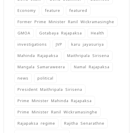
Economy
feature
featured
Former Prime Minister Ranil Wickramasinghe
GMOA
Gotabaya Rajapaksa
Health
investigations
JVP
karu jayasuriya
Mahinda Rajapaksa
Maithripala Sirisena
Mangala Samaraweera
Namal Rajapaksa
news
political
President Maithripala Sirisena
Prime Minister Mahinda Rajapaksa
Prime Minister Ranil Wickramasinghe
Rajapaksa regime
Rajitha Senarathne