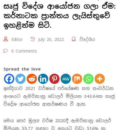
සෘජු විදේශ ආයෝජන ගලා ඒම:
කර්නාටක ප්‍රාන්තය ලැයිස්තුවේ
ඉහළින්ම සිටි.
Editor
July 20, 2022
විදේශීය
0 Comments
Spread the love
ඉන්දියාව 2021 වර්ෂයේ පර්යේෂණ සහ සංවර්ධන
අංශයට ඇමරිකානු ඩොලර් මිලියන 343.64ක සෘජු
විදේශ ආයෝජන ආකර්ෂණය වී ඇත.
මෙය පෙර මුල්‍ය වර්ෂ 2020දී ඇමරිකානු ඩොලර්
මිලියන 55.77 සඳහා වූ අගයට වඩා 516% ක