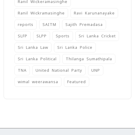
Ranil Wickeramasinghe
Ranil Wickramasinghe
Ravi Karunanayake
reports
SAITM
Sajith Premadasa
SLFP
SLPP
Sports
Sri Lanka Cricket
Sri Lanka Law
Sri Lanka Police
Sri Lanka Political
Thilanga Sumathipala
TNA
United National Party
UNP
wimal weerawansa
‍Featured