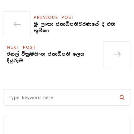
PREVIOUS POST
ශ්‍රී ලංකා ජනාධිපතිවරණයේ දී එහි
භූමිකා
NEXT POST
රනිල් වික්‍රමසිංහ ජනාධිපති ලෙස
දියුරුම