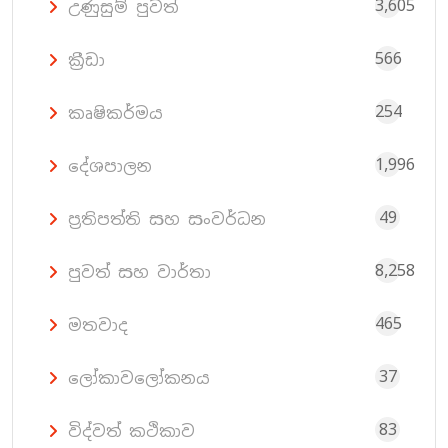
3,605
උණුසුම් පුවත්
566
ක්‍රීඩා
254
කෘෂිකර්මය
1,996
දේශපාලන
49
ප්‍රතිපත්ති සහ සංවර්ධන
8,258
පුවත් සහ වාර්තා
465
මතවාද
37
ලෝකාවලෝකනය
83
විද්වත් කථිකාව