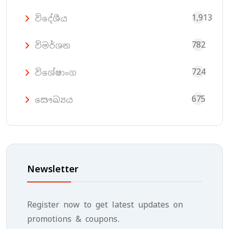
1,913
විදේශීය
782
විමර්ශන
724
විශේෂාංග
675
සෞඛ්‍යය
Newsletter
Register now to get latest updates on
promotions & coupons.