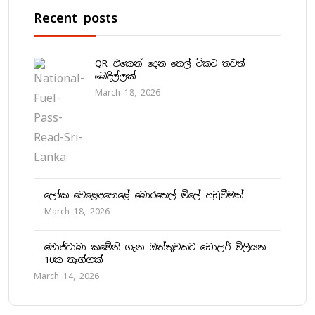
Recent posts
QR එකෙන් දෙන තෙල් ටිකට තවත්
බෙදිල්ලක්
March 18, 2026
ලෝක වෙළෙඳපොළේ බොරතෙල් මිලේ අඩුවීමක්
March 18, 2026
මොජ්ටාබා කමේනි ගැන ඔත්තුවකට ඩොලර් මිලියන
10ක තෑග්ගක්
March 14, 2026