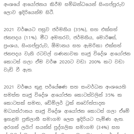
අංශයේ ආයෝජනය කිරීම සම්බන්ධයෙන් සිංගප්පූරුව
ලොව ඉදිරියෙන්ම සිටී.
2021 වර්ෂයට පසුව ජර්මනිය (35%), සහ එක්සත්
ජනපදය (11%). මීට අමතරව, ජර්මනිය, මොරිෂස්,
ප්‍රංශය, සිංගප්පූරුව, ඕමානය සහ ඇමරිකා එක්සත්
ජනපදය වැනි රටවල් ගණනාවක සෘජු විදේශ ආයෝජන
කොටස් ගලා ඒම වර්ෂ 2020ට වඩා 200% කට වඩා
වැඩි වී ඇත.
2021 වර්ෂය තුළ පර්යේෂණ සහ සංවර්ධන අංශයෙහි
සමස්ත සෘජු විදේශ ආයෝජන කොටස්වලින් 35% ක
කොටසක් සමඟ, ඩේම්ලර් ට්‍රක් නවෝත්පාදන
මධ්‍යස්ථානය සෘජු විදේශ ආයෝජන කොටස් ගලා ඒමේ
ඉහළම ප්‍රතිලාභී සමාගම ලෙස ඉදිරියට පැමිණ ඇත.
අරගන් ලයිෆ් සයන්ස් පුද්ගලික සමාගම (34%) සහ