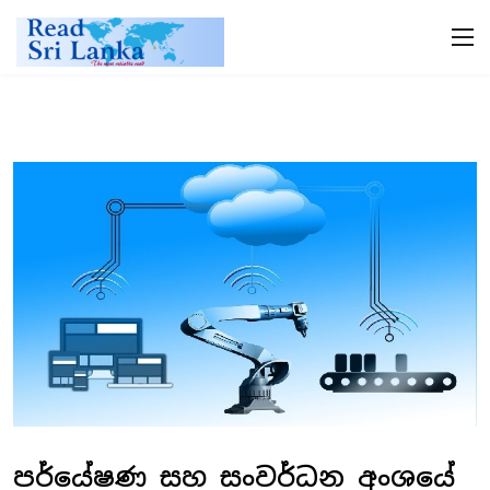
පර්යේෂණ සහ සංවර්ධන අංශයේ