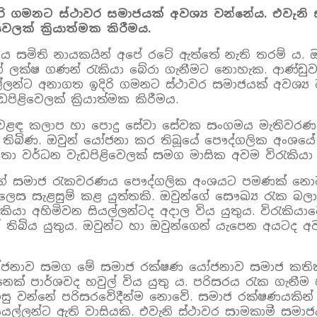
ඉදිරි ගමනට ස්ථාවර සමාජයක් අවශ්‍ය වන්නේය. එවැනි
ලක් ක්‍රියාත්මක කිරීමය.
තීය සමිති නායකයින් අපේ රටේ ඇත්තේ නැති තරම් ය. ඔ
මෙන් ලක්ෂ ගණන් රැකියා බේරා ගැනීමට නොහැක. ආණ්ඩු
 සියල්ලන්ට අනාගත ඉදිරි ගමනට ස්ථාවර සමාජයක් අවශ්
ළිවෙලක් ක්‍රියාත්මක කිරීමය.
 වෙළඳ කලාප හා පොදු සේවා සේවක සංගමය මැතිවරණය
ර තිබිණ. ඔවුන් යෝජනා කර තිබූයේ පෞද්ගලික අංශයේ 
තා වර්ධන වැඩපිළිවෙලක් සමග මාසික අවම විරැකියා 
ින්ගේ සමාජ රැකවරණය පෞද්ගලික අංශයට පමණක් නොව,
ිවන ලෙස සැළසුම් කළ යුත්තකි. ඔවුන්ගේ සෞඛ්‍ය රැක 
ැකියා අහිමිවන සියල්ලන්ටද අදාල විය යුතුය. විරැකියා
තිබිය යුතුය. ඔවුන්ට හා ඔවුන්ගෙන් යැපෙන අයටද අවශ
මේ යෝජනාව සමග මේ සමාජ රක්ෂණ යෝජනාව සමාජ කති
ෙක් පාර්ශවද හවුල් විය යුතු ය. පරිසරය රැක ගැනී
වන්නේ පරිසරවේදීන්ම නොවේ. සමාජ රක්ෂණයකින් වාසි 
යල්ලන්ට ඇති වාසියකි. එවැනි ස්ථාවර සාමකාමී සමා