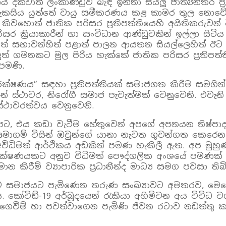
ය දක්වාත් ලංකාණ්ඩුව බැඳී ඉන්නා සියලු ජාත්‍යන්තර ප්
් සැකසිය යුත්තේ වායු සමීකරණය කළ කාමර තුල නොවේ.
වහොත් ජාතික පරිසර ප්‍රතිපත්තියෙහි අයිතිකරුවන් 
ිසර ක්‍රියාකාරීන් හා සංවිධාන ආණ්ඩුවකින් ඉල්ලා සිටිය
ත් සභාවන්හිත් පළාත් පාලන ආයතන සියල්ලෙහිත් ඊට අ
ුත් ගමනකට මුල පිරිය හැක්කේ ජාතික පරිසර ප්‍රතිපත්ත
පමණි.
්ෂණය” සඳහා ප්‍රතිපත්තියක් සමාජගත කිරීම සමගින් 
වතෙන්නේ ස්ථාවර, නිරෝගී සමාජ පැවැත්මක් වෙනුවෙනි. 
 ස්ථාවරත්වය වෙනුවෙනි.
ට, එය කඩා වැටීම හේතුවෙන් අපගේ අපනයන නිෂ්පාදන 
න් සමාගම් විසින් ඔවුන්ගේ යානා නැවත ගුවන්ගත කෙරෙ
ධිමත් ආර්ථිකය අඩකින් පමණ හැකිලී ඇත. අප මුහුණ
ෂණයකට අනුව විධිමත් පෞද්ගලික අංශයේ පමණක් රැකිය
ිරීම් ව්‍යාපාරික ප්‍රධානීන්ද මාධ්‍ය සමග පවසා තිබ
කව සමාජයට පැමිණෙන තරුණ සංඛ්‍යාවට අමතරව, මෙලෙසි
විඞ්-19 අර්බූදයෙන් රැකියා අහිමිවන අය විවිධ වග
ගෙවීම් හා පවත්වාගෙන පැමිණි ජීවන රටාව නඩත්තු ක