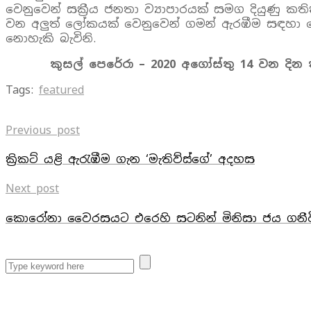
වෙනුවෙන් සක්‍රීය ජනතා ව්‍යාපාරයක් සමග දියුණු 
වන අලුත් ලෝකයක් වෙනුවෙන් ගමන් ඇරඹීම සඳහා වෙන
නොහැකි බැවිනි.
කුසල් පෙරේරා – 2020 අගෝස්තු 14 වන දින 
Tags:
featured
Previous post
ක්‍රිකට් යළි ඇරැඹීම ගැන ‘මැතිව්ස්ගේ’ අදහස
Next post
කොරෝනා වෛරසයට එරෙහි සටනින් මිනිසා ජය ගනීවිද