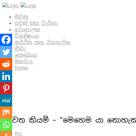
නිවස
පුවත් සහ වාර්තා
දේශපාලන
විශේෂාංග
ආර්ථික සහ ව්‍යාපාරික
ක්‍රීඩා
සෞඛ්‍යය
මතවාද
Home
නැවත කියමි – “මෙහෙම යා නොහැ
RSL