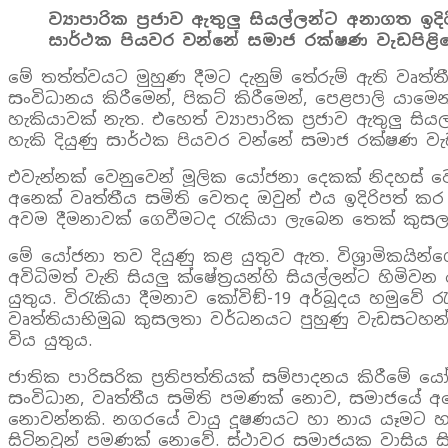
ව්‍යාපාරික ප්‍රජාව ඇතුලු සියල්ලන්ට අනාගත 
සාර්ථක පියවර වන්නේ සමාජ රක්ෂණ වැඩපිළිවෙ
මේ තත්ත්වයට මුහුණ දීමට දැනුම් තේරුම් ඇති වෘත්
සංවිධානය කිරීමෙන්, පිකට් කිරීමෙන්, පෙළපාලි යා
හැකියාවක් නැත. එහෙත් ව්‍යාපාරික ප්‍රජාව ඇතුලු
හැකි දියුණු සාර්ථක පියවර වන්නේ සමාජ රක්ෂණ වැඩපි
එවැන්නක් වෙනුවෙන් මූලික යෝජනා දෙකක් නිදහස්
අනෙක් වෘත්තීය සමිති වෙතද ඔවුන් එය ඉදිරිපත් ක
අවම දීමනාවක් ගෙවීමටද රැකියා ලැබෙන තෙක් කුසල
මේ යෝජනා තව දියුණු කළ යුතුව ඇත. විශ්‍රාමිකය
අවිධිමත් වැනි සියලු ක්ෂේත්‍රයන්හි සියල්ලන්ට හිම
යුතුය. විරැකියා දීමනාව කෝවිඞ්-19 අර්බූදය හමුවේ ර
වෘත්තියාභිමුඛ කුසලතා වර්ධනයට පුහුණු වැඩසටහන් 
විය යුතුය.
ජාතික පාරිසරික ප්‍රතිපත්තියක් සම්පාදනය කිරී
සංවිධාන, වෘත්තීය සමිති පමණක් නොව, සමාජයේ අන
නොවන්නකි. නගරයේ වායු දූෂණයට හා නාය යෑමට හසු 
සිටිනවුන් පමණක් නොවේ. ස්ථාවර සමාජයක වාසිය සි