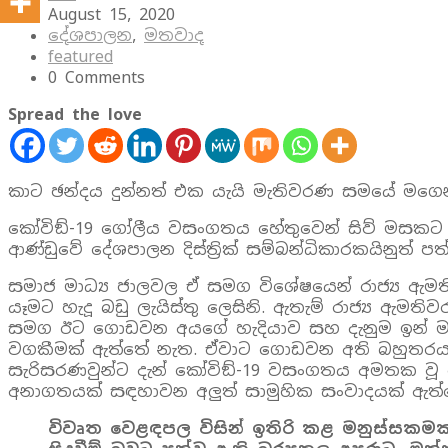
August 15, 2020
දේශපාලන
,
මතවාද
featured
0 Comments
Spread the love
කාට ඡන්දය දුන්නත් එක යැයි මැතිවරණ සමයේ මගෙන් 
කෝවිඞ්-19 ගෝලීය වසංගතය හේතුවෙන් සිව් මසකට ආසන්
ආණ්ඩුවේ දේශපාලන දිස්ත්‍රික් සම්බන්ධිකාරකයිනුත් 
සමාජ මාධ්‍ය ජාලවල ඒ සමග විශේෂයෙන් රාජ්‍ය ඇම
යෑමට හැදූ බඩු ලැයිස්තු ලෙසිනි. ඇතැම් රාජ්‍ය ඇම
සමග ඊට ගොඩවන අයගේ හැදියාව සහ දැනුම ඉන් මැනවින්
වගකීමක් ඇත්තේ නැත. ඒවාට ගොඩවන අති බහුතරයක් 
සැරිසරණවුන්ට දැන් කෝවිඞ්-19 වසංගතය අමතක වූ වි
අනාගතයක් සඳහාවන අලුත් සාමුහික සංවාදයක් ඇත්
විවෘත වෙළඳපල විසින් ඉතිරි කළ මනුස්සකමක්