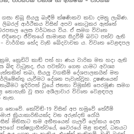
ෝජන, පාරිසරික විනාශ හා ආගමික – වාර්ගික
ගසා තිබූ සියලු බැඳීම් ක්ෂණිකව කඩා දමනු ලැබිණ.
නව ලිබරල් ආර්ථිකය විසින් අපව කොටුකර ඇත්තේ
තා බරපතල ලෙස වර්ධනය විය. ඒ සමග විවෘත
ිනෙදා ජීවිතයේ සාමාන්‍ය සිදුවීම් බවට පත්ව ඇති
ික – වාර්ගික භේද වැනි ඛේදවාචක ය. විවෘත වෙළඳපල
‍රම, ක්‍රෙඩිට් කාඞ් පත් හා ණය වාරික මත හදා ඇති
 බිඳ වැටුනද, එය පවත්වා ගෙන යාමට අවශ්‍ය
 පැත්තකින් තබා, සියලු වගකීම් දේශපාලකයින් මත
ර්ලිමේන්තු යැවීමට දේශන පැවැත්වූහ. දූෂණයෙන්
බීමට ඉදිරිපත් වූයේ ජනතා විමුක්ති පෙරමුණ සමග
 කළ නොහැකි වූ සහ අශීලාචාර විවෘත වෙළඳපල
 නැත.
නොවේ. කෝවිඞ්-19 විසින් අප හමුවේ තේරීම්
ජ ක්‍රියාකාරිනියක්ද වන අරුන්දති රෝයි
 විසින් මිනිසාට තම අතීතයෙන් ගැලවී ලෝකය දෙස
 අපගේ පක්ෂග්‍රාහීත්වයේ, වෛරයේ මළ කඳන්, ධනයට