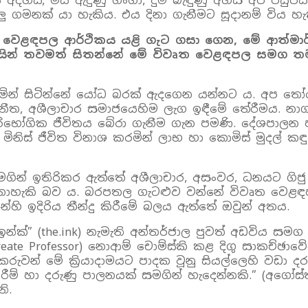
දහස්, මිය ඇදුණු ගංගා, දුම් බැඳුණු අහස අප පසුපසි
ගමනක් යා හැකිය. එය දිනා ගැනීමට සූදානම් විය හැක
වෙළඳපල ආර්ථිකය යළි ගැට ගසා ගෙන, මේ ආත්මාර්
ිකයින් තවමත් සිතන්නේ මේ විවෘත වෙළඳපල සමග ත
 වෙමින් සිටින්නේ යෝධ බරක් ඇදගෙන යන්නට ය. අප ත
ිනීත, අශීලාචාර සමාජයෙහිම ලැග ඉඳීමේ තේරීමය. නා
ෝගික ජීවිතය බේරා ගැනීම ගැන පමණි. දේශපාලන පක
ිනිස් ජීවිත විනාශ කරමින් ලාභ හා කොමිස් මුදල් කඳු
.
මගින් ඉතිරිකර ඇත්තේ අශීලාචාර, අසංවර, ධනයට ගිජු
ොහැකි බව ය. බරපතල ගැටළුව වන්නේ විවෘත වෙළඳපල
ි ඉදිරිය තීන්දු කිරීමේ බලය ඇත්තේ ඔවුන් අතය.
න්ක්” (the.ink) නැමැති අන්තර්ජාල පුවත් අඩවිය සම
eate Professor) නොආම් චොම්ස්කි කළ දිගු සාකච්ඡාවේදී
වන් මේ ක්‍රියාදාමයට පාදක වූනු සියල්ලෙහි වඩා ද
කිරීම් හා දරුණු පාලනයක් සමගින් හැදෙන්නකි.” (අග
නි.