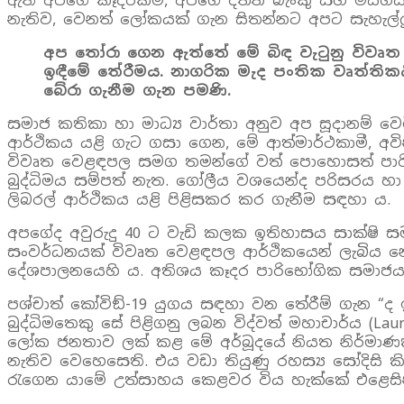
ඇති අපගේ කෑදරකම්, අපගේ දත්ත බැංකු සහ මියගිය අ
නැතිව, වෙනත් ලෝකයක් ගැන සිතන්නට අපට සැහැල්ලු 
අප තෝරා ගෙන ඇත්තේ මේ බිඳ වැටුනු විවෘත 
ඉඳීමේ තේරීමය. නාගරික මැද පංතික වෘත්ත
බේරා ගැනීම ගැන පමණි.
සමාජ කතිකා හා මාධ්‍ය වාර්තා අනුව අප සූදානම්
ආර්ථිකය යළි ගැට ගසා ගෙන, මේ ආත්මාර්ථකාමී, අව
විවෘත වෙළඳපල සමග තමන්ගේ වත් පොහොසත් පාරිභ
බුද්ධිමය සම්පත් නැත. ගෝලීය වශයෙන්ද පරිසරය හා ම
ලිබරල් ආර්ථිකය යළි පිළිසකර කර ගැනීම සඳහා ය
අපගේද අවුරුදු 40 ට වැඩි කලක ඉතිහාසය සාක්ෂි ස
සංවර්ධනයක් විවෘත වෙළඳපල ආර්ථිකයෙන් ලැබිය න
දේශපාලනයෙහි ය. අතිශය කෑදර පාරිභෝගික සමාජයන්හ
පශ්චාත් කෝවිඞ්-19 යුගය සඳහා වන තේරීම් ගැන “ද ඉ
බුද්ධිමතෙකු සේ පිළිගනු ලබන විද්වත් මහාචාර්ය (Laur
ලෝක ජනතාව ලක් කළ මේ අර්බූදයේ නියත නිර්මාණකරු
නැතිව වෙහෙසෙති. එය වඩා තියුණු රහස්‍ය සෝදිසි 
රැගෙන යාමේ උත්සාහය කෙළවර විය හැක්කේ එළෙසි