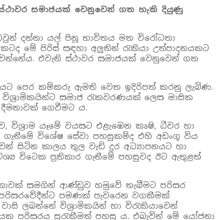
 ස්ථාවර සමාජයක් වෙනුවෙන් ගත හැකි දියුණු
වුන් දන්නා යල් පිනූ භාවිතය මත විරෝධතා
වකටද මේ පිරිස් සඳහා අලුතින් රැකියා උත්පාදනයකට
‍ය වන්නේය. එවැනි ස්ථාවර සමාජයක් වෙනුවෙන් ගත
ට පෙර කම්කරු ඇමති වෙත ඉදිරිපත් කරනු ලැබිණ.
විශ්‍රාමිකයින්ට සමාජ රැකවරණයක් ලෙස මාසික
දීමනාවක් ගෙවීමට ය.
 විශ්‍රාම යෑමේ වයසට එළැඹෙන කෘෂි, ධීවර හා
බලා ගැනීමේ විශේෂ සේවා පහසුකම්ද එහි අඩංගු විය
වෙන් සිටින කාලය තුල වැඩි දුර අධ්‍යාපනයට හා
්‍ය විටෙක ප්‍රතිකාර ගැනීමේ පහසුවද ඊට ඇතුළත්
කාවක් සමගින් ආණ්ඩුව හමුවේ තැබීමට පරිසර
ම පරිසරවේදීන්ට පමණක් පැවරෙන වගකීමක්
ලබන්නේ විශ්‍රාමිකයින් හා විරැකියාවෙන්
ජයක පරිසරය සුරැකීමත් පහසු ය. එබැවින් මේ යෝජනා