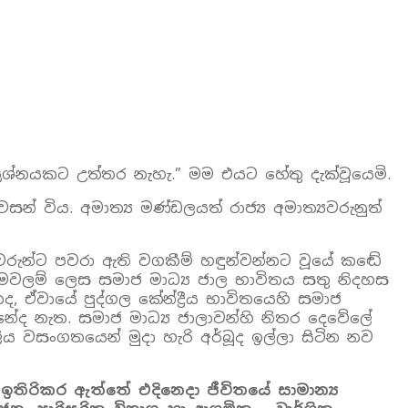
රශ්නයකට උත්තර නැහැ.” මම එයට හේතු දැක්වූයෙමි.
 විය. අමාත්‍ය මණ්ඩලයත් රාජ්‍ය අමාත්‍යවරුනුත්
වරුන්ට පවරා ඇති වගකීම් හඳුන්වන්නට වූයේ කඬේ
ක මෙවලම් ලෙස සමාජ මාධ්‍ය ජාල භාවිතය සතු නිදහස
, ඒවායේ පුද්ගල කේන්ද්‍රීය භාවිතයෙහි සමාජ
ේද නැත. සමාජ මාධ්‍ය ජාලාවන්හි නිතර දෙවේලේ
ය වසංගතයෙන් මුදා හැරි අර්බූද ඉල්ලා සිටින නව
තිරිකර ඇත්තේ එදිනෙදා ජීවිතයේ සාමාන්‍ය