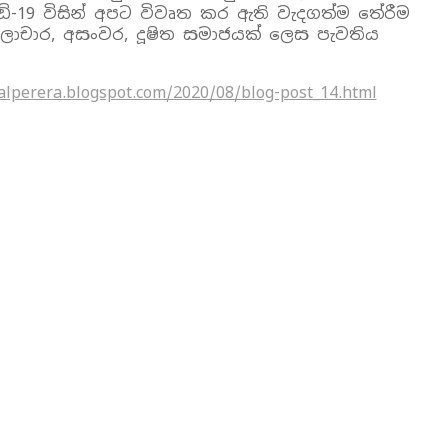
ඞ්-19 විසින් අපට විවෘත කර ඇති වැදගත්ම තේරීම
ලාචාර, අසංවර, දූෂිත සමාජයක් ලෙස පැවතිය
alperera.blogspot.com/2020/08/blog-post_14.html