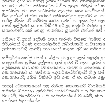
දූෂණය දක්වාත් කසළ ඉවත් කිරීමේ සිට ප්‍රතිචක්‍රීකරණ
කෙරෙන ජාතික ප්‍රතිපත්තියක් විය යුතුය. එවැන්නක
සමගින්ය. ජන සහභාගිත්වය ඇතිවය. ඉතා කෙටියෙන් කි
විය යුත්තේ ජාතික පරිසර ප්‍රතිපත්තියද ඇතුළුව ය. පර
පාර්ලිමේන්තුවේ සම්මත කරන මෙන් ය. අනතුරුව පළා
මෙන් ඉල්ලීමට ය. කෝවිඞ්-19 අර්බූද හමුවේ එවැනි අල
සහභාගිත්වයක් ගොනු කරන්නට සූදානම් වන්නේ නම් 
අතිශය වැදගත් දෙවැනි විෂය කරුණ වන්නේ “සමාජ රක
එවැන්නක් දියුණු ප්‍රජාතන්ත්‍රවාදී සමාජයන්හි පැ
ප්‍රජාතන්ත්‍රවාදී ආණ්ඩු පාලනයක් සඳහා අවශ්‍ය සමාජ
සම්පූර්ණයෙන්ම මෙන් ගෝලීය වෙළඳපලෙන් යැපුණු අප
සංක්‍රමණික ශ්‍රමික ඉල්ලුමද දැන් අවම වී ඇත. ගුව
ලෝකයක සංචාරක ව්‍යාපාරයකට පැවතිය නොහැක. අවි
අනාගතයකට ය. කම්කරු දෙපාර්තමේන්තුවේ නිල සමීක්
අනාගතයේදී අහිමි වන්නට ඉඩ ඇත. ඒ හා සමාන අනුමාන ක
පාසල් අධ්‍යාපනයෙන් පසු රැකියා සොයන්නට වාර්ෂි
සමාජය බරපතල අස්ථාවර තත්ත්වයකට හසු වන්නේය. කෝ
වගකීම්, වයෝවෘද්ධ තම දෙමාපියන්ගේ වගකීම්, ණය 
දෙන්නට සිදුවන්නේය.