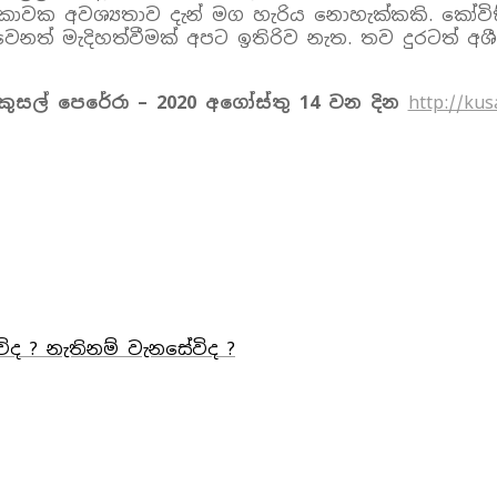
කතිකාවක අවශ්‍යතාව දැන් මග හැරිය නොහැක්කකි. කෝවි
ත් මැදිහත්වීමක් අපට ඉතිරිව නැත. තව දුරටත් අශී
කුසල් පෙරේරා – 2020 අගෝස්තු 14 වන දින
http://kus
 ? නැතිනම් වැනසේවිද ?