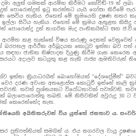
බිම දමා අලුත් ගමනක් ආරම්භ කිරීමට කෝවිඞ්-19 න් 
දුන් පොරොන්දුත් ඉටු කරන්නට යැයි ගෝසා කිරීමේ ප
ූෂණ සෙවිය හැකිය. එහෙත් මේ ක්‍රමයෙහි දූෂණ නතර
 ඉල්ලා සිටිය හැකිය. එහෙත් මේ ක්‍රමය ඇතුළත කිස
පොරොන්දු දුන් නාගරික මැද පංතිකයින්ට සහ ජ.වි.ප
් ආරම්භ කළ හැක්කේ විෂය කරුණු දෙකක් වෙනුවෙන් අලු
න් බරපතල ආර්ථික අර්බූදයක කොටුව ඉන්නා බව පත් ක
ඳහා ජාතික නිෂ්පාදන දියුණු කිරීම ගැන කෙරෙන ආණ
රයට අදාලව කටයුතු කළ හැකි රාජ්‍ය ඇමතිවරුන් තිද
ත්ව ඉන්නා ක්‍රියාධරයින් බොහෝමයක් “දේශප්‍රේමීන්” බ
 වෙර දරණ අවංක අතළොස්ස කොටුවී ඉන්නේ කෑලි ක්‍
පවරති. තවත් ප්‍රශ්නයකට විරෝධතාවක් පවත්වති. තව
් බලාපොරොත්තු තබති. මේ කිසිවකින් අවුරුදු 30 ට
මක් කෙරෙන්නේද නැත.
්තියෙහි අයිතිකරුවන් විය යුත්තේ ජනතාව ය. සංවර්
සර ප්‍රතිපත්තියක් සමගින් ය. එය නගරවල වායු දූෂණ