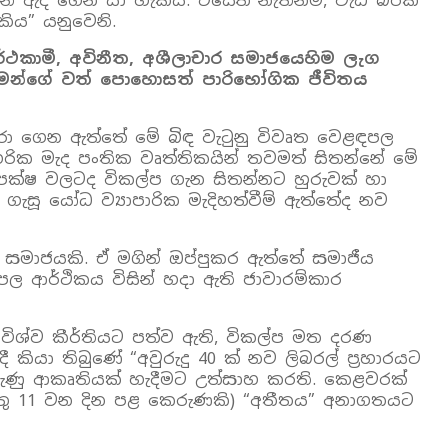
න් ඇද ගෙන යා හැකිය. එසේත් නැතිනම්, වැඩි බරක්
ිය” යනුවෙනි.
ථකාමී, අවිනීත, අශීලාචාර සමාජයෙහිම ලැග
මන්ගේ වත් පොහොසත් පාරිභෝගික ජීවිතය
ෝරා ගෙන ඇත්තේ මේ බිඳ වැටුනු විවෘත වෙළඳපල
ගරික මැද පංතික වෘත්තිකයින් තවමත් සිතන්නේ මේ
්ෂ වලටද විකල්ප ගැන සිතන්නට හුරුවක් හා
 ගැසූ යෝධ ව්‍යාපාරික මැදිහත්වීම් ඇත්තේද නව
 සමාජයකි. ඒ මගින් ඔප්පුකර ඇත්තේ සමාජීය
 ආර්ථිකය විසින් හදා ඇති ජාවාරම්කාර
ග විශ්ව කීර්තියට පත්ව ඇති, විකල්ප මත දරණ
 කියා තිබුණේ “අවුරුදු 40 ක් නව ලිබරල් ප්‍රහාරයට
රුණු ආකෘතියක් හැදීමට උත්සාහ කරති. කෙළවරක්
ෝස්තු 11 වන දින පළ කෙරුණකි) “අතීතය” අනාගතයට