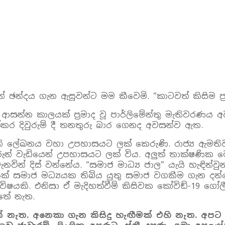
ඡන්දය ගැන ඇසූවන්ට මම කීවෙමි. “කාටවත් කිසිම ප්‍
න කාලයක් ප්‍රමාද වූ පාර්ලිමේන්තු මැතිවරණය අවසන්
පත්කර දිවුරුම් දී තනතුරු බාර ගෙනද අවසන්ව ඇත.
ති ලේඛනය වහා උපහාසයට ලක් කෙරුණි. රාජ්‍ය ඇමති
තිවරුන් වැඩියෙන් උපහාසයට ලක් විය. අලුත් තාක්ෂණි
 දිස් වන්නේය. “සමාජ මාධ්‍ය ජාල” යැයි හැඳින්වුනද
සමාජ මධ්‍යයක තිබිය යුතු සමාජ වගකීම ගැන දන්න
ෂයකි. එනිසා ඒ මැදිහත්වීම් කිසිවක කෝවිඞ්-19 ගෝලී
තේ නැත.
 නැත. අනෙකා ගැන කිසිදු හැඟීමක් එහි නැත. අපට ඉ