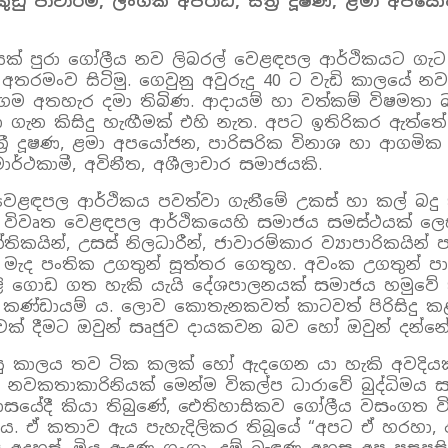
ු ජාවාරම්, ලිංගික අපරාධ, ස්ත්‍රී දූෂණ, ළමා අපය
ාලයක් පුරා ගෝලීය නව ලිබරල් වෙළඳපල ආර්ථිකයට ගැට 
 අතරමංව සිටිමු. ගෙවුනු අවුරුදු 40 ට වැඩි කාලයේ 
ා ගම අතහැර දමා තිබිණ. ආදායම් හා වත්කම් විෂම
ැන කිසිදු හැඟීමක් එහි නැත. අපට ඉතිරිකර ඇත්තේ එද
්ත්‍රී දූෂණ, ළමා අපයෝජන, පාරිසරික විනාශ හා ආගම
්මාර්ථකාමී, අවිනීත, අශීලාචාර සමාජයකි.
 වෙළඳපල ආර්ථිකය පවත්වා ගැනීමේ උකස් හා කල් බදු ක්
. විවෘත වෙළඳපල ආර්ථිකයෙහි සමාජය සමස්ථයක් ලෙස
කයින්, උසස් නිලධාරීන්, ජාවාරම්කාර ව්‍යාපාරිකයින්
ික මැද පංතික උගතුන් සූත්තර ගෙතූහ. අවංක උගතුන් පා
 ගොඩ ගත හැකි යැයි දේශපාලනයක් සමාජය හමුවේ තැ
රික කණ්ඩායම් ය. ලොව කොතැනකවත් කාටවත් පිරිසිදු
වක් දීමට ඔවුන් සෘජුව දායකවන බව හෝ ඔවුන් දන්නේ
ආයු කාලය තව ටික කලක් හෝ ඇදගෙන යා හැකි අවදියක 
 නවකතාකාරිනියක් මෙන්ම විකල්ප ධාරාවේ බුද්ධිමය සමා
ේල් මාසයේදී කියා තිබුණේ, ඓතිහාසිකව ගෝලීය වසංගත
ා ය. ඒ කතාව ඇය පැහැදිලිකර තිබූයේ “අපට ඒ හරහා,