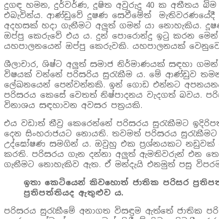
දුගඳ හමන, දුර්වර්ණ, දූෂිත අවුරුදු 40 ක අතීතය 
එබැවින්ය. ආණ්ඩුවේ දූෂණ සෙවීමේත් මැතිවරණයේදී 
අදහසක් හදා ගැනීමට අලුත් ගමන් යා නොහැකිය. ද
ඔප්පු කෙරුවේ එය ය. දුන් පොරොන්දු ඉටු කරන මෙන්
යහපාලනයෙන් ඔප්පු කෙරුවකි. යහපාලනයක් වෙනුවෙන් 
ශීලාචාර, ශිෂ්ට අලුත් සමාජ නිර්මාණයක් සඳහා ගමන
විෂයක් වන්නේ පරිසරිය සුරැකීම ය. මේ ආණ්ඩුව තම
ලේඛනයෙන් පෙන්වන්නකි. ඉන් ගොඩ එන්නට අපනයනය ස
පරිසරය කෙසේ වෙතත් නිෂ්පාදනය වැදගත් බවය. පරිස
විනාශය සඳහාවන අවසර පත්‍රයකි.
එය වඩාත් තීව්‍ර කෙරෙන්නේ පරිසරය සුරැකීමට ඉදිරිප
දෙන සිංහරාජයට නොයති. තවමත් පරිසරය සුරැකීමට
උද්ඝෝෂණ සමගින් ය. ඔවුහු එක ප්‍රශ්නයකට නඩුවක් 
කරති. පරිසරය ගැන දන්නා අලුත් ඇමතිවරුන් එන තෙක
ගැනීමට නොහැකිව ඇත. ඒ මන්දැයි එනමුත් පසු විපර
ඉතා කෙටියෙන් කිවහොත් ජාතික පරිසර ප්‍රතිපත
ප්‍රතිපත්තියද ඇතුළුව ය.
පරිසරය සුරැකීමේ අනාගත විසඳුම ඇත්තේ ජාතික පරි