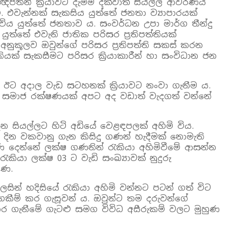
‍රඥප්තීන් ක්‍රියාවට දැමීම දක්වාත් සියල්ල ආවරණය
 එවැන්නක් සැකසිය යුත්තේ ජනතා ව්‍යාපාරයක්
විය යුත්තේ ජනතාව ය. සංවර්ධන උපා මාර්ග තීන්දු
 යුත්තේ එවැනි ජාතික පරිසර ප්‍රතිපත්තියක්
නුකූලව ඔවුන්ගේ පරිසර ප්‍රතිපත්ති සකස් කරන
ියක් සැකසීමට පරිසර ක්‍රියාකාරීන් හා සංවිධාන ජන
ඊට අදාල වැඩ සටහනක් ක්‍රියාවට නංවා ගැනීම ය.
එවැනි සමාජ රක්ෂණයක් අපට අද වඩාත් වැදගත් වන්නේ
සියල්ලට හිටි අඩියේ වෙළඳපලක් අහිමි විය.
න දින වකවානු ගැන කිසිදු ගණන් හැදීමක් නොමැති
 දෙන්නේ ලක්ෂ ගණනින් රැකියා අහිමිවීමේ ආසන්න
ා ලක්ෂ 03 ට වැඩි සංඛ්‍යාවක් නුදුරු
ිණ.
න් හදිසියේ රැකියා අහිමි වන්නට පටන් ගත් විට
කීම් කර ගැසූවන් ය. ඔවුන්ට තම දරුවන්ගේ
ර ගැනීමේ ගැටළු සමග විවිධ අසීරුකම් වලට මුහුණ