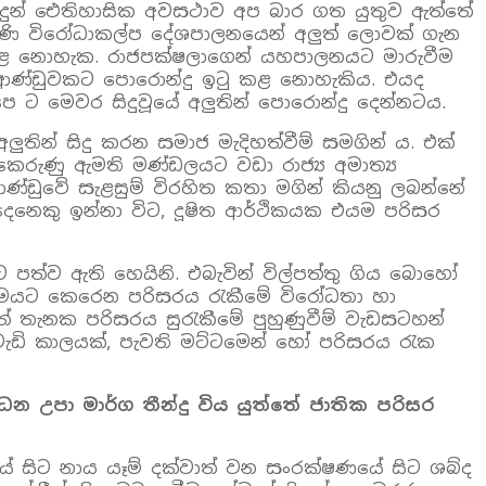
ලබා දුන් ඓතිහාසික අවසථාව අප බාර ගත යුතුව ඇත්තේ
ැරණි විරෝධාකල්ප දේශපාලනයෙන් අලුත් ලොවක් ගැන
 කළ නොහැක. රාජපක්ෂලාගෙන් යහපාලනයට මාරුවීම
ිදු ආණ්ඩුවකට පොරොන්දු ඉටු කළ නොහැකිය. එයද
ෙ ට මෙවර සිදුවූයේ අලුතින් පොරොන්දු දෙන්නටය.
තින් සිදු කරන සමාජ මැදිහත්වීම් සමගින් ය. එක්
ෙරුණු ඇමති මණ්ඩලයට වඩා රාජ්‍ය අමාත්‍ය
්ඩුවේ සැළසුම් විරහිත කතා මගින් කියනු ලබන්නේ
ෙනෙකු ඉන්නා විට, දූෂිත ආර්ථිකයක එයම පරිසර
වට පත්ව ඇති හෙයිනි. එබැවින් විල්පත්තු ගිය බොහෝ
රමයට කෙරෙන පරිසරය රැකීමේ විරෝධතා හා
ත් තැනක පරිසරය සුරැකීමේ පුහුණුවීම් වැඩසටහන්
 වැඩි කාලයක්, පැවති මට්ටමෙන් හෝ පරිසරය රැක
ධන උපා මාර්ග තීන්දු විය යුත්තේ ජාතික පරිසර
යේ සිට නාය යෑම් දක්වාත් වන සංරක්ෂණයේ සිට ශබ්ද