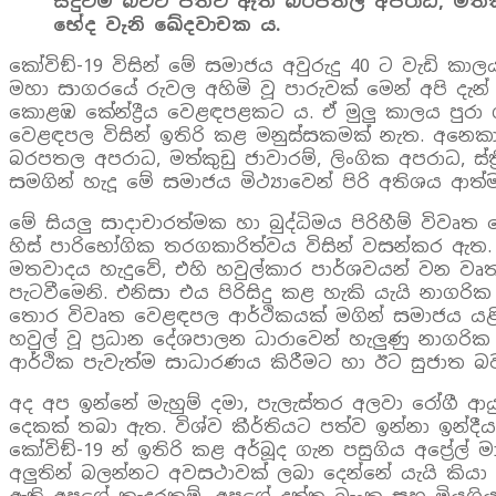
සිදුවීම් බවට පත්ව ඇති බරපතල අපරාධ, මත්කුඩ
භේද වැනි ඛේදවාචක ය.
කෝවිඞ්-19 විසින් මේ සමාජය අවුරුදු 40 ට වැඩි ක
මහා සාගරයේ රුවල අහිමි වූ පාරුවක් මෙන් අපි දැන්
කොළඹ කේන්ද්‍රීය වෙළඳපළකට ය. ඒ මුලු කාලය පුර
වෙළඳපල විසින් ඉතිරි කළ මනුස්සකමක් නැත. අනෙකා ග
බරපතල අපරාධ, මත්කුඩු ජාවාරම්, ලිංගික අපරාධ, ස
සමගින් හැදූ මේ සමාජය මිථ්‍යාවෙන් පිරි අතිශය ආත
මේ සියලු සාදාචාරත්මක හා බුද්ධිමය පිරිහීම් විවෘත
හිස් පාරිභෝගික තරගකාරිත්වය විසින් වසන්කර ඇත
මතවාදය හැදුවේ, එහි හවුල්කාර පාර්ශවයන් වන වෘත්ති
පැටවීමෙනි. එනිසා එය පිරිසිදු කළ හැකි යැයි නාගර
තොර විවෘත වෙළඳපල ආර්ථිකයක් මගින් සමාජය යළි
හවුල් වූ ප්‍රධාන දේශපාලන ධාරාවෙන් හැලුණු නාග
ආර්ථික පැවැත්ම සාධාරණය කිරීමට හා ඊට සුජාත බ
අද අප ඉන්නේ මැහුම් දමා, පැලැස්තර අලවා රෝගී 
දෙකක් තබා ඇත. විශ්ව කීර්තියට පත්ව ඉන්නා ඉන්දීය
කෝවිඞ්-19 න් ඉතිරි කළ අර්බූද ගැන පසුගිය අප්‍ර
අලුතින් බලන්නට අවසථාවක් ලබා දෙන්නේ යැයි කිය