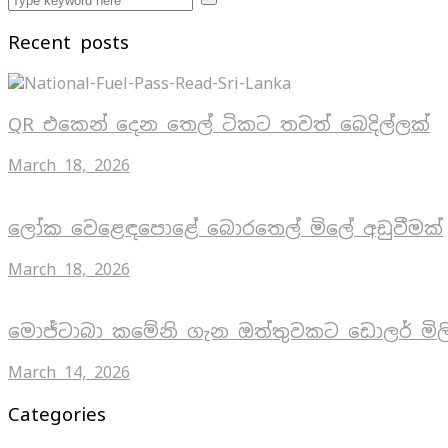
Recent posts
QR එකෙන් දෙන තෙල් ටිකට තවත් බෙදිල්ලක්
March 18, 2026
ලෝක වෙළෙඳපොළේ බොරතෙල් මිලේ අඩුවීමක්
March 18, 2026
මොජ්ටාබා කමේනි ගැන ඔත්තුවකට ඩොලර් මිල
March 14, 2026
Categories