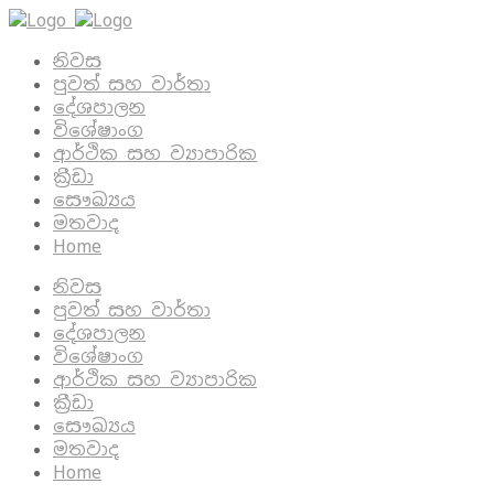
නිවස
පුවත් සහ වාර්තා
දේශපාලන
විශේෂාංග
ආර්ථික සහ ව්‍යාපාරික
ක්‍රීඩා
සෞඛ්‍යය
මතවාද
Home
නිවස
පුවත් සහ වාර්තා
දේශපාලන
විශේෂාංග
ආර්ථික සහ ව්‍යාපාරික
ක්‍රීඩා
සෞඛ්‍යය
මතවාද
Home