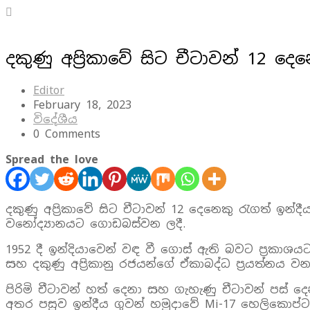
දකුණු අප්‍රිකාවේ සිට චීටාවන් 12 දෙ
Editor
February 18, 2023
විදේශීය
0 Comments
Spread the love
දකුණු අප්‍රිකාවේ සිට චීටාවන් 12 දෙනෙකු රැගත් ඉන්දී
වනෝද්‍යානයට ගොඩබස්වන ලදී.
1952 දී ඉන්දියාවෙන් වඳ වී ගොස් ඇති බවට ප්‍රකාශ
සහ දකුණු අප්‍රිකානු රජයන්ගේ ඒකාබද්ධ ප්‍රයත්නය ව
පිරිමි චීටාවන් හත් දෙනා සහ ගැහැණු චීටාවන් පස් ද
අතර පසුව ඉන්දීය ගුවන් හමුදාවේ Mi-17 හෙලිකොප්ට