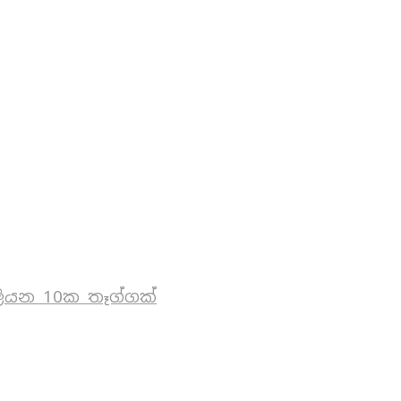
ියන 10ක තෑග්ගක්