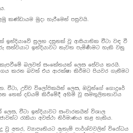
ය.
ළමු කණ්ඩායම මුදා හැරීමෙන් පසුවයි.
් ඉන්දියාවේ සුලභ දසුනක් වූ ආසියාතික චීටා වඳ වී
රු සත්වයාට ඉන්දියාවට නැවත පැමිණීමට හැකි වනු
ටේ කැපවීමේ බලවත් සංකේතයක් ලෙස සේවය කරයි.
ුමය අගය කරන බවත් එය ආරක්ෂා කිරීමට පියවර ගැනීමට
. චීටා, උච්ච විලෝපිකයින් ලෙස, ඔවුන්ගේ ගොදුරේ
යන තෙක් දඩයම් කිරීමේදී අහිමි වූ සමතුලිතතාවය
් ලෙස, චීටා ඉන්දියාවට සංචාරකයින් විශාල
ජාවන්ට රැකියා අවස්ථා නිර්මාණය කළ හැකිය.
වූ අතර, ව්‍යාපෘතියට ඇතැම් පාර්ශ්වවලින් විරෝධය