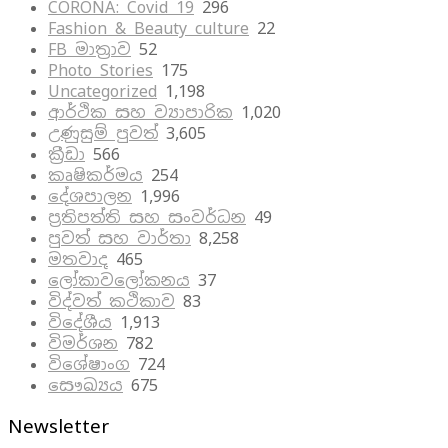
CORONA: Covid 19
296
Fashion & Beauty culture
22
FB මාත්‍රාව
52
Photo Stories
175
Uncategorized
1,198
ආර්ථික සහ ව්‍යාපාරික
1,020
උණුසුම් පුවත්
3,605
ක්‍රීඩා
566
කෘෂිකර්මය
254
දේශපාලන
1,996
ප්‍රතිපත්ති සහ සංවර්ධන
49
පුවත් සහ වාර්තා
8,258
මතවාද
465
ලෝකාවලෝකනය
37
විද්වත් කථිකාව
83
විදේශීය
1,913
විමර්ශන
782
විශේෂාංග
724
සෞඛ්‍යය
675
Newsletter