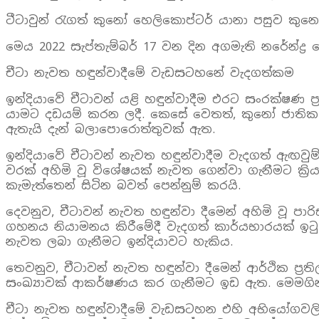
ටීටාවුන් රැගත් කුනෝ හෙලිකොප්ටර් යානා පසුව කු
මෙය 2022 සැප්තැම්බර් 17 වන දින අගමැති නරේන්ද්‍ර 
චීටා නැවත හඳුන්වාදීමේ වැඩසටහනේ වැදගත්කම
ඉන්දියාවේ චීටාවන් යළි හඳුන්වාදීම එරට සංරක්ෂණ ප්
යාමට දඩයම් කරන ලදී. කෙසේ වෙතත්, කුනෝ ජාතික ව
ඇතැයි දැන් බලාපොරොත්තුවක් ඇත.
ඉන්දියාවේ චීටාවන් නැවත හඳුන්වාදීම වැදගත් ඇ
වරක් අහිමි වූ විශේෂයක් නැවත ගෙන්වා ගැනීමට ක්‍
කැමැත්තෙන් සිටින බවත් පෙන්නුම් කරයි.
දෙවනුව, චීටාවන් නැවත හඳුන්වා දීමෙන් අහිමි වූ 
ගහනය නියාමනය කිරීමේදී වැදගත් කාර්යභාරයක් ඉටු 
නැවත ලබා ගැනීමට ඉන්දියාවට හැකිය.
තෙවනුව, චීටාවන් නැවත හඳුන්වා දීමෙන් ආර්ථික ප්‍
සංඛ්‍යාවක් ආකර්ෂණය කර ගැනීමට ඉඩ ඇත. මෙමගින් ර
චීටා නැවත හඳුන්වාදීමේ වැඩසටහන එහි අභියෝගවලින්