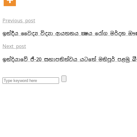
Previous post
ඉන්දීය වෛද්‍ය විද්‍යා ආයතනය ක්‍ෂය රෝග මර්දන ඖෂ
Next post
ඉන්දියාවේ ජී-20 සභාපතිත්වය යටතේ මනිපූර් පළමු බී-