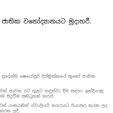
නෝ ජාතික වනෝද්‍යානයට මුදාහරී.
‍රදේශ්හි ෂෙයෝපූර් දිස්ත්‍රික්කයේ කුනෝ ජාතික
ාවන් නැවත රට තුළට හඳුන්වා දීම සඳහා ඉන්දියානු
ම සිදුවීම සනිටුහන් කරයි.
17 ගුවන් යානයකින් ග්වාලියර් නගරයට පියාසර කරන ලද
කරන ලදී.