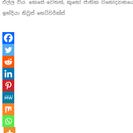
එල්ල විය. කෙසේ වෙතත්, කුනෝ ජාතික වනෝද්‍යානයේ
ඉන්දියා නිවුස් නෙට්වර්ක්ස්