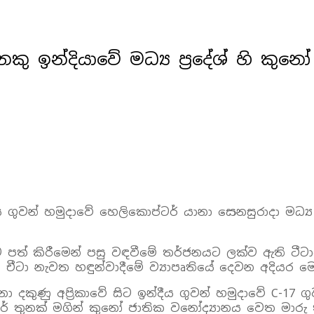
නෙකු ඉන්දියාවේ මධ්‍ය ප්‍රදේශ් හි කු
ය ගුවන් හමුදාවේ හෙලිකොප්ටර් යානා සෙනසුරාදා මධ්‍ය ප්
යට පත් කිරීමෙන් පසු වඳවීමේ තර්ජනයට ලක්ව ඇති ටීට
න චීටා නැවත හඳුන්වාදීමේ ව්‍යාපෘතියේ දෙවන අදියර මෙ
ෙනා දකුණු අප්‍රිකාවේ සිට ඉන්දීය ගුවන් හමුදාවේ C-
ර් තුනක් මගින් කුනෝ ජාතික වනෝද්‍යානය වෙත මාරු 