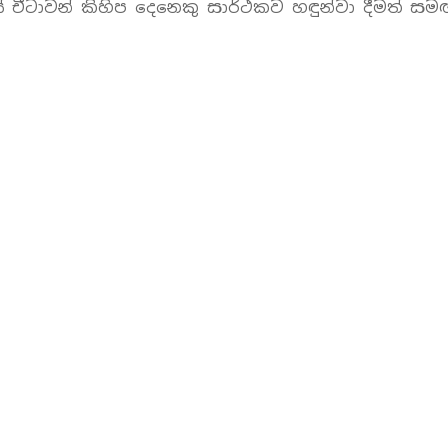
 චීටාවන් කිහිප දෙනෙකු සාර්ථකව හඳුන්වා දීමත් ස