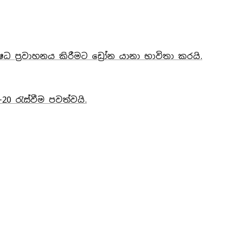
ධ ප්‍රවාහනය කිරීමට ඩ්‍රෝන යානා භාවිතා කරයි.
20 රැස්වීම පවත්වයි.