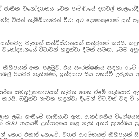
නෝ ජාතික වනෝද්‍යානය වෙත පැමිණියේ දහවල් කාලයේදී
මෝදි විසින් නැමීබියාවෙන් චීටා අට දෙනෙකුගෙන් යුත් ප
‍රයත්නවල වැදගත් සන්ධිස්ථානයක් සනිටුහන් කරයි. කලක
නෝද්‍යානයේ චීටාවන් හඳුන්වා දීමත් සමඟ, මෙම අපූ
ඟවුම් කිහිපයක් ඇත. පළමුව, එය සංරක්ෂණය සඳහා ර
රියාශීලී පියවර ගැනීමෙන්, ඉන්දියාව සිය වනජීවී උර
පාරිසරික සමතුලිතතාවයක් නැවත ගෙන ඒමේ හැකියාව ඇත
කරයි. ඔවුන්ව නැවත හඳුන්වා දීමෙන් චීටාවන් වඳ වී 
රතිලාභ ලබා ගැනීමේ හැකියාව ඇත. ආකර්ශනීය විශේෂයක
ටට ආදායම් උත්පාදනය කළ හැකි අතර ප්‍රාදේශීය ප්‍ර
 තොර එකක් නොවේ. ව්‍යාජ ආරම්භයන් කිහිපයක් සිදු 