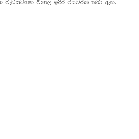
මඟ වැඩසටහන විශාල ඉදිරි පියවරක් තබා ඇත.