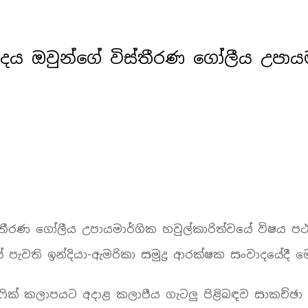
ය ඔවුන්ගේ විස්තීරණ ගෝලීය උපායමාර
්තීරණ ගෝලීය උපායමාර්ගික හවුල්කාරිත්වයේ විෂය 
ේ පැවති ඉන්දියා-ඇමරිකා සමුද්‍ර ආරක්ෂක සංවාදයේදී 
ෆික් කලාපයට අදාළ කලාපීය ගැටලු පිළිබඳව සාකච්ඡා 