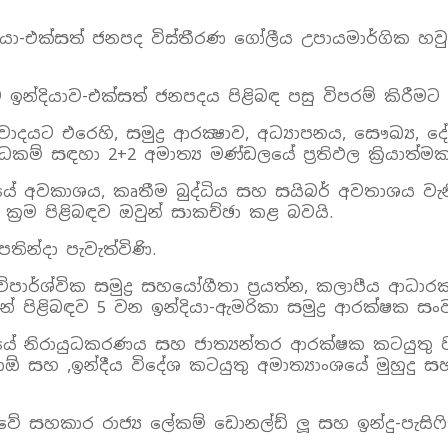
දියා-එක්සත් ජනපද විස්තීරණ ගෝලීය උපායමාර්ගික හවුල
ම ඉන්දියාව-එක්සත් ජනපදය පිළිබඳ පසු විපරම් කිරීමට 
ාදයට එරෙහි, සමුද්‍ර ආරක්‍ෂාව, අධ්‍යාපනය, සෞඛ්‍ය,
ධකම් සඳහා 2+2 අමාත්‍ය මණ්ඩලයේ ප්‍රතිඵල ක්‍රියා
සූයේ අවකාශය, කෘතීම බුද්ධිය සහ සයිබර් අවතාශය වැන
ක්‍රම පිළිබඳව ඔවුන් සාකච්ඡා කළ බවයි.
තින්දා පැවැත්විණි.
විපාර්ශ්වික සමුද්‍ර සහයෝගීතා ප්‍රයත්න, කලාපීය ආධාරක
නයන් පිළිබඳව 5 වන ඉන්දියා-ඇමරිකා සමුද්‍ර ආරක්ෂක ස
ාංශයේ නිරායුධකරණය සහ ජාත්‍යන්තර ආරක්ෂක කටයුතු පි
ඕ සහ ,ඉන්දීය විදේශ කටයුතු අමාත්‍යාංශයේ මුහුදු ස
ේ සහකාර රාජ්‍ය ලේකම් ඩොනල්ඩ් ලූ සහ ඉන්දු-පැස