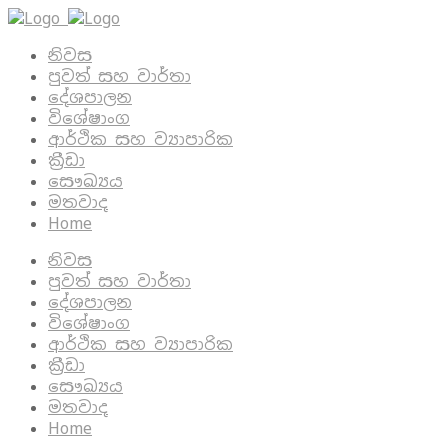
නිවස
පුවත් සහ වාර්තා
දේශපාලන
විශේෂාංග
ආර්ථික සහ ව්‍යාපාරික
ක්‍රීඩා
සෞඛ්‍යය
මතවාද
Home
නිවස
පුවත් සහ වාර්තා
දේශපාලන
විශේෂාංග
ආර්ථික සහ ව්‍යාපාරික
ක්‍රීඩා
සෞඛ්‍යය
මතවාද
Home