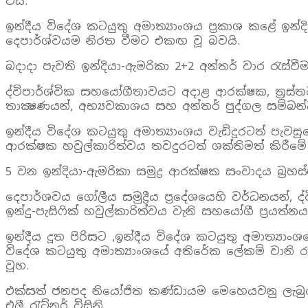
විය.
ඉන්දීය විදේශ කටයුතු අමාත්‍යාංශය ප්‍රකාශ කළේ ඉන්
දෙපාර්ශ්වයම නිරත වීමට එකඟ වූ බවයි.
බදාදා පැවති ඉන්දියා-ඇමරිකා 2+2 අන්තර් වාර රැස්වී
ද්විපාර්ශ්වික සහයෝගීතාවයට අදාළ ආරක්ෂක, ත්‍රස්තව
තාක්‍ෂණයන්, අභ්‍යවකාශය සහ අන්තර් පුද්ගල සම්බන්
ඉන්දීය විදේශ කටයුතු අමාත්‍යාංශය වැඩිදුරටත් පැව
ආරක්ෂක හවුල්කාරිත්වය තවදුරටත් ශක්තිමත් කිරීමේ 
5 වන ඉන්දියා-ඇමරිකා සමුද්‍ර ආරක්ෂක සංවාදය බ්‍රහස්ප
දෙපාර්ශවය ගෝලීය සමුද්‍රීය ප්‍රදේශයෙහි වර්ධනයන්, ද්
ඉන්දු-පැසිෆික් හවුල්කාරිත්වය වැනි සහයෝගී ප්‍රයත්
ඉන්දීය දූත පිරිසට ,ඉන්දීය විදේශ කටයුතු අමාත්‍ය
විදේශ කටයුතු අමාත්‍යාංශයේ අතිරේක ලේකම් වානි රා
වූහ.
එක්සත් ජනපද නියෝජිත කණ්ඩායම මෙහෙයවනු ලැබුව
එලී රැට්නර් විසිනි.