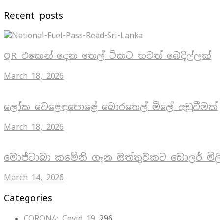
Recent posts
QR එකෙන් දෙන තෙල් ටිකට තවත් බෙදිල්ලක්
March 18, 2026
ලෝක වෙළෙඳපොළේ බොරතෙල් මිලේ අඩුවීමක්
March 18, 2026
මොජ්ටාබා කමේනි ගැන ඔත්තුවකට ඩොලර් මිල
March 14, 2026
Categories
CORONA: Covid 19
296