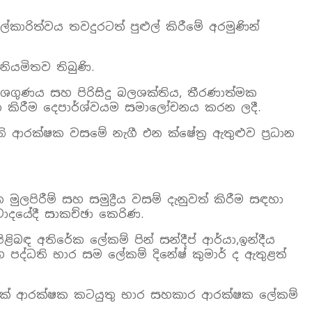
්කාරිත්වය තවදුරටත් පුළුල් කිරීමේ අරමුණින්
නියමිතව තිබුණි.
 දේශගුණය සහ පිරිසිදු බලශක්තිය, තීරණාත්මක
ත්මක කිරීම දෙපාර්ශ්වයම සමාලෝචනය කරන ලදී.
ි ආරක්ෂක වසමේ නැගී එන ක්ෂේත්‍ර ඇතුළුව ප්‍රධාන
 මුලපිරීම් සහ සමුද්‍රීය වසම් දැනුවත් කිරීම සඳහා
ංවාදයේදී සාකච්ඡා කෙරිණ.
ළිබඳ අතිරේක ලේකම් පින් සන්දීප් ආර්යා,ඉන්දීය
හ පද්ධති භාර සම ලේකම් දිනේෂ් කුමාර් ද ඇතුළත්
ිෆික් ආරක්ෂක කටයුතු භාර සහකාර ආරක්ෂක ලේකම්