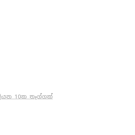
ියන 10ක තෑග්ගක්