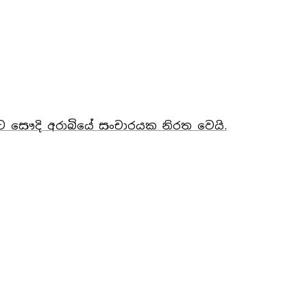
සිට සෞදි අරාබියේ සංචාරයක නිරත වෙයි.