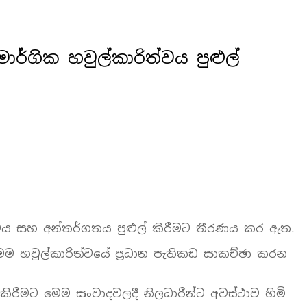
්ගික හවුල්කාරිත්වය පුළුල්
පථය සහ අන්තර්ගතය පුළුල් කිරීමට තීරණය කර ඇත.
මෙම හවුල්කාරිත්වයේ ප්‍රධාන පැතිකඩ සාකච්ඡා කරන
කිරීමට මෙම සංවාදවලදී නිලධාරීන්ට අවස්ථාව හිමි