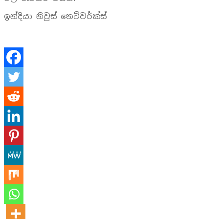
ඉන්දියා නිවුස් නෙට්වර්ක්ස්