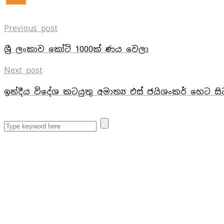
Previous post
ශ්‍රී ලංකාව කෝටි 1000ක් ණය වෙලා
Next post
ඉන්දීය විදේශ කටයුතු අමාත්‍ය එස් ජයිශංකර් හෙට 