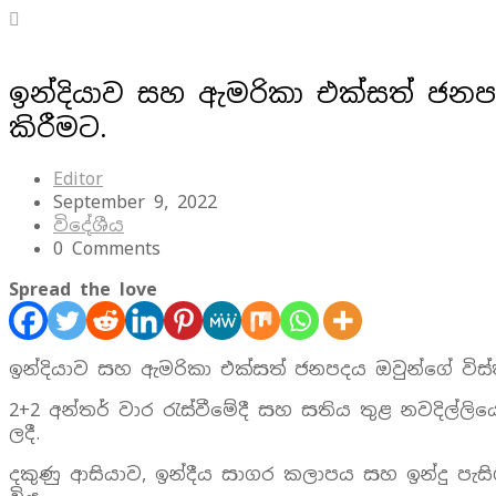
ඉන්දියාව සහ ඇමරිකා එක්සත් ජනපද
කිරීමට.
Editor
September 9, 2022
විදේශීය
0 Comments
Spread the love
ඉන්දියාව සහ ඇමරිකා එක්සත් ජනපදය ඔවුන්ගේ විස
2+2 අන්තර් වාර රැස්වීමේදී සහ සතිය තුළ නවදිල්ලිය
ලදී.
දකුණු ආසියාව, ඉන්දීය සාගර කලාපය සහ ඉන්දු පැසි