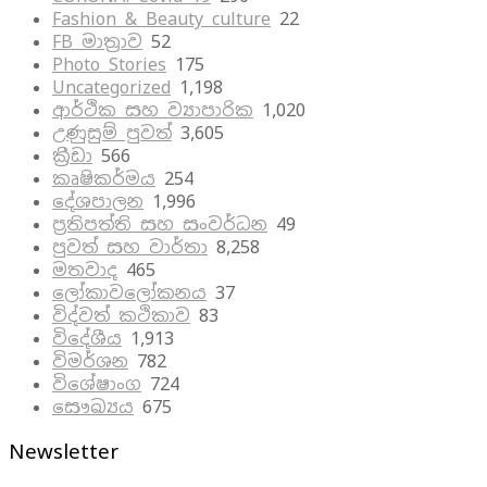
Fashion & Beauty culture
22
FB මාත්‍රාව
52
Photo Stories
175
Uncategorized
1,198
ආර්ථික සහ ව්‍යාපාරික
1,020
උණුසුම් පුවත්
3,605
ක්‍රීඩා
566
කෘෂිකර්මය
254
දේශපාලන
1,996
ප්‍රතිපත්ති සහ සංවර්ධන
49
පුවත් සහ වාර්තා
8,258
මතවාද
465
ලෝකාවලෝකනය
37
විද්වත් කථිකාව
83
විදේශීය
1,913
විමර්ශන
782
විශේෂාංග
724
සෞඛ්‍යය
675
Newsletter